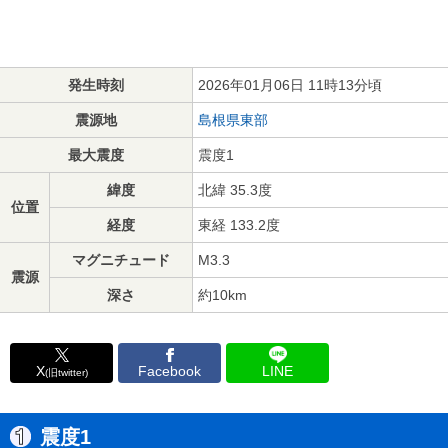
発生時刻
2026年01月06日 11時13分頃
震源地
島根県東部
最大震度
震度1
緯度
北緯 35.3度
位置
経度
東経 133.2度
マグニチュード
M3.3
震源
深さ
約10km
X
Facebook
LINE
(旧twitter)
震度1