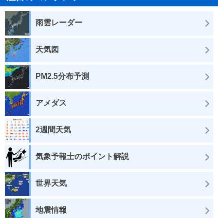
雨雲レーダー
天気図
PM2.5分布予測
アメダス
2週間天気
気象予報士のポイント解説
世界天気
地震情報