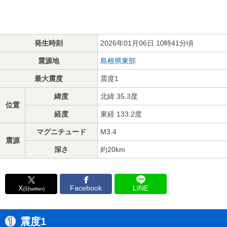
発生時刻
2026年01月06日 10時41分頃
震源地
島根県東部
最大震度
震度1
緯度
北緯 35.3度
位置
経度
東経 133.2度
マグニチュード
M3.4
震源
深さ
約20km
X
Facebook
LINE
(旧twitter)
震度1