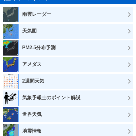
雨雲レーダー
天気図
PM2.5分布予測
アメダス
2週間天気
気象予報士のポイント解説
世界天気
地震情報