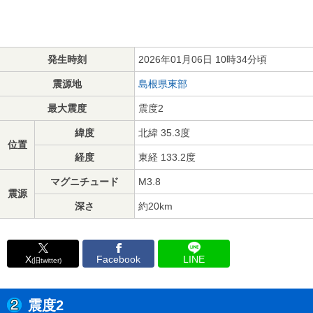
発生時刻
2026年01月06日 10時34分頃
震源地
島根県東部
最大震度
震度2
緯度
北緯 35.3度
位置
経度
東経 133.2度
マグニチュード
M3.8
震源
深さ
約20km
X
Facebook
LINE
(旧twitter)
震度2