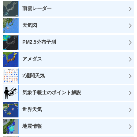
雨雲レーダー
天気図
PM2.5分布予測
アメダス
2週間天気
気象予報士のポイント解説
世界天気
地震情報