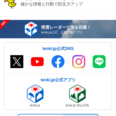
確かな情報と行動で防災力アップ
雨雲レーダーで雨を回避！
tenki.jp公式 天気予報アプリ
tenki.jp公式SNS
tenki.jp公式アプリ
tenki.jp
tenki.jp 登山天気