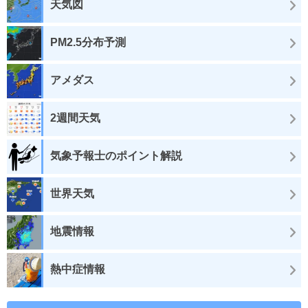
天気図
PM2.5分布予測
アメダス
2週間天気
気象予報士のポイント解説
世界天気
地震情報
熱中症情報