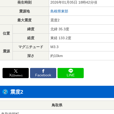
発生時刻
2026年01月05日 18時42分頃
震源地
島根県東部
最大震度
震度2
緯度
北緯 35.3度
位置
経度
東経 133.2度
マグニチュード
M3.3
震源
深さ
約10km
X
Facebook
LINE
(旧twitter)
震度2
鳥取県
鳥取南部町