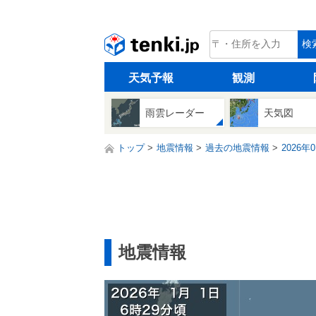
tenki.jp
検
天気予報
観測
雨雲レーダー
天気図
トップ
地震情報
過去の地震情報
2026年
地震情報