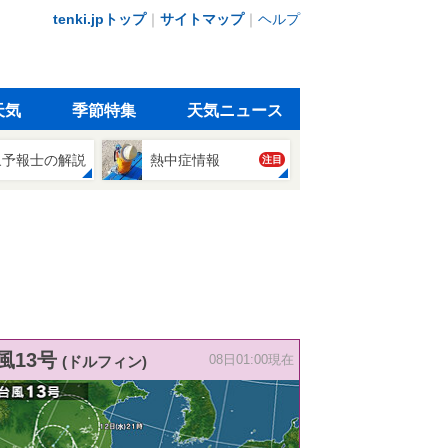
tenki.jpトップ
｜
サイトマップ
｜
ヘルプ
天気
季節特集
天気ニュース
象予報士の解説
熱中症情報
注目
風13号
(ドルフィン)
08日01:00現在