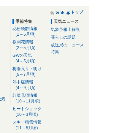
tenki.jpトップ
季節特集
天気ニュース
花粉飛散情報
気象予報士解説
(1～5月頃)
暮らしの話題
桜開花情報
放送局のニュース
(2～5月頃)
特集
GWの天気
(4～5月頃)
梅雨入り・明け
(5～7月頃)
熱中症情報
(4～9月頃)
紅葉見頃情報
天気
(10～11月頃)
ヒートショック
(10～3月頃)
スキー積雪情報
(11～5月頃)