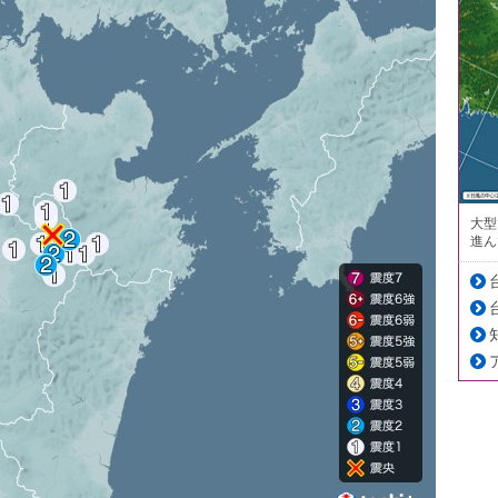
大型
進ん