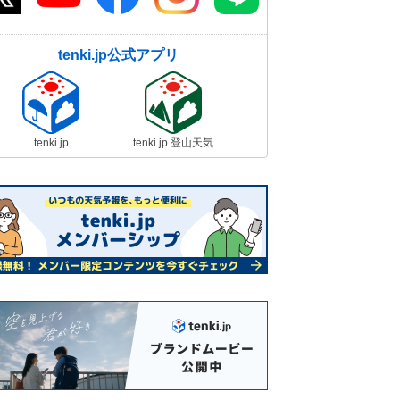
tenki.jp公式アプリ
tenki.jp
tenki.jp 登山天気