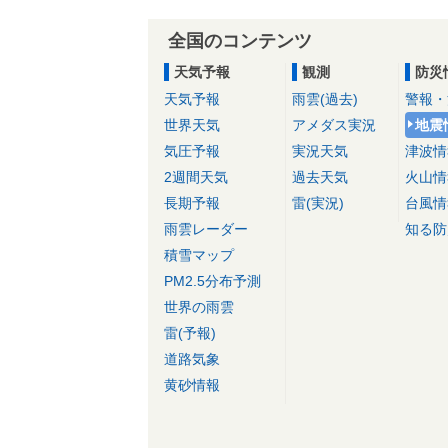
全国のコンテンツ
天気予報
観測
防災
天気予報
雨雲(過去)
警報・
世界天気
アメダス実況
地震
気圧予報
実況天気
津波情
2週間天気
過去天気
火山情
長期予報
雷(実況)
台風情
雨雲レーダー
知る防
積雪マップ
PM2.5分布予測
世界の雨雲
雷(予報)
道路気象
黄砂情報