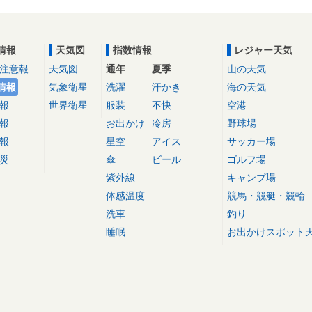
情報
天気図
指数情報
レジャー天気
注意報
天気図
通年
夏季
山の天気
情報
気象衛星
洗濯
汗かき
海の天気
報
世界衛星
服装
不快
空港
報
お出かけ
冷房
野球場
報
星空
アイス
サッカー場
災
傘
ビール
ゴルフ場
紫外線
キャンプ場
体感温度
競馬・競艇・競輪
洗車
釣り
睡眠
お出かけスポット