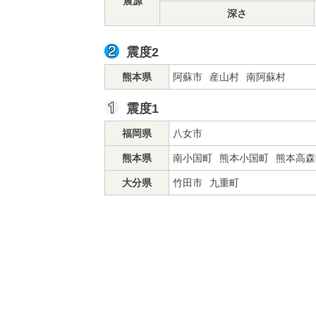
震源
深さ
震度2
熊本県
阿蘇市
産山村
南阿蘇村
震度1
福岡県
八女市
熊本県
南小国町
熊本小国町
熊本高森
大分県
竹田市
九重町