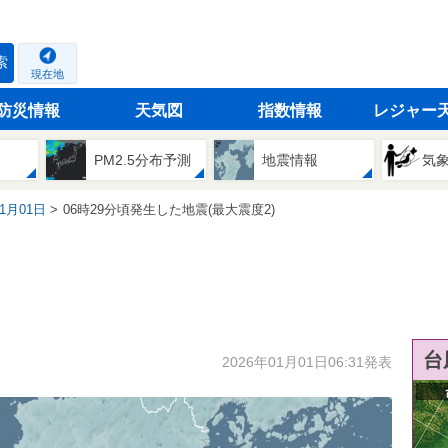
索
現在地
防災情報
天気図
指数情報
レジャー
PM2.5分布予測
地震情報
気
01月01日
06時29分頃発生した地震(最大震度2)
台
2026年01月01日06:31発表