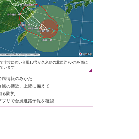
で非常に強い台風13号が久米島の北西約70kmを西に
でいます
台風情報のみかた
台風の接近、上陸に備えて
知る防災
アプリで台風進路予報を確認