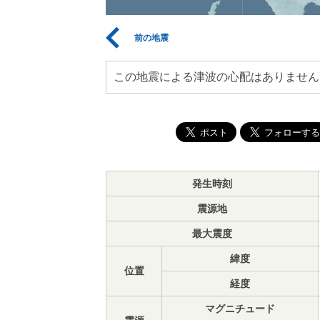
前の地震
この地震による津波の心配はありません
発生時刻
震源地
最大震度
緯度
位置
経度
マグニチュード