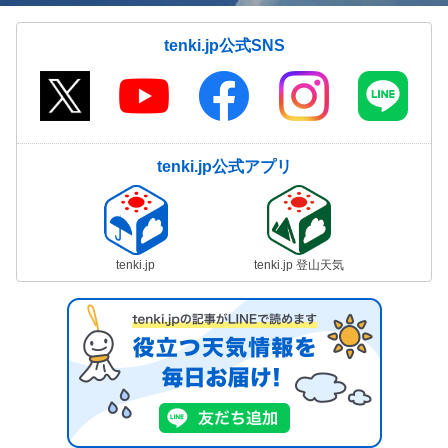
tenki.jp公式SNS
tenki.jp公式アプリ
tenki.jp
tenki.jp 登山天気