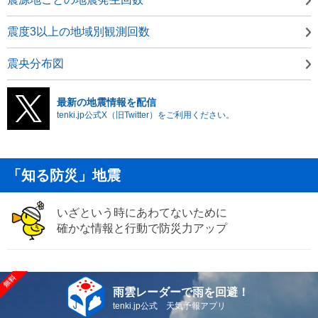
震度3以上の地域別観測回数
震央分布図
最新の地震情報を配信
tenki.jp公式X（旧Twitter）をご利用ください。
「知る防災」地震
いざという時にあわてないために
確かな情報と行動で防災力アップ
雨雲レーダーで雨を回避！
tenki.jp公式 天気予報アプリ