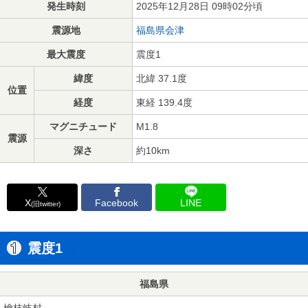
発生時刻
2025年12月28日 09時02分頃
震源地
福島県会津
最大震度
震度1
緯度
北緯 37.1度
位置
経度
東経 139.4度
マグニチュード
M1.8
震源
深さ
約10km
X
Facebook
LINE
(旧twitter)
震度1
福島県
檜枝岐村