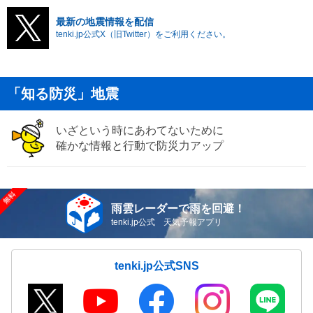
最新の地震情報を配信
tenki.jp公式X（旧Twitter）をご利用ください。
「知る防災」地震
いざという時にあわてないために
確かな情報と行動で防災力アップ
雨雲レーダーで雨を回避！
tenki.jp公式 天気予報アプリ
tenki.jp公式SNS