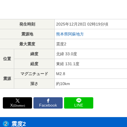
発生時刻
2025年12月28日 02時19分頃
震源地
熊本県阿蘇地方
最大震度
震度2
緯度
北緯 33.0度
位置
経度
東経 131.1度
マグニチュード
M2.8
震源
深さ
約10km
X
Facebook
LINE
(旧twitter)
震度2