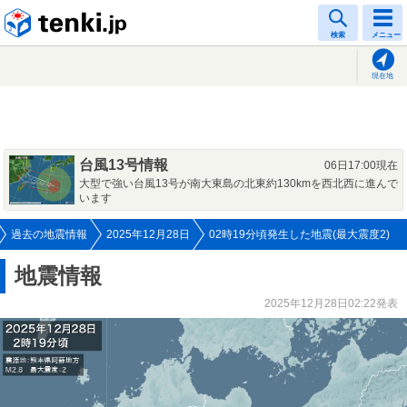
tenki.jp
検索
メニュー
現在地
台風13号情報
06日17:00現在
大型で強い台風13号が南大東島の北東約130kmを西北西に進んで
います
過去の地震情報
2025年12月28日
02時19分頃発生した地震(最大震度2)
地震情報
2025年12月28日02:22発表