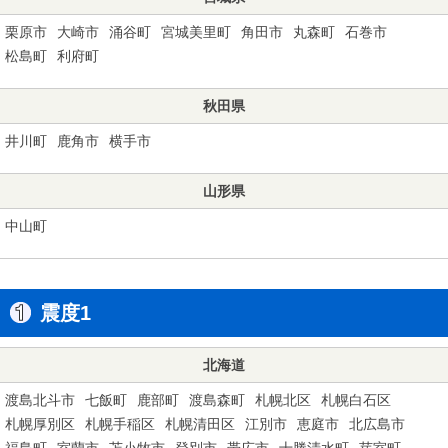
栗原市
大崎市
涌谷町
宮城美里町
角田市
丸森町
石巻市
松島町
利府町
秋田県
井川町
鹿角市
横手市
山形県
中山町
震度1
北海道
渡島北斗市
七飯町
鹿部町
渡島森町
札幌北区
札幌白石区
札幌厚別区
札幌手稲区
札幌清田区
江別市
恵庭市
北広島市
福島町
室蘭市
苫小牧市
登別市
帯広市
十勝清水町
芽室町