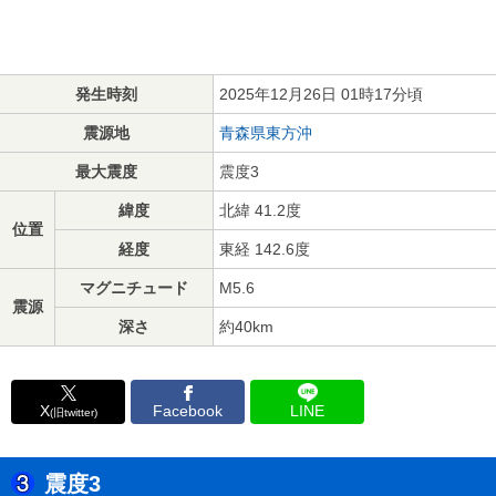
発生時刻
2025年12月26日 01時17分頃
震源地
青森県東方沖
最大震度
震度3
緯度
北緯 41.2度
位置
経度
東経 142.6度
マグニチュード
M5.6
震源
深さ
約40km
X
Facebook
LINE
(旧twitter)
震度3