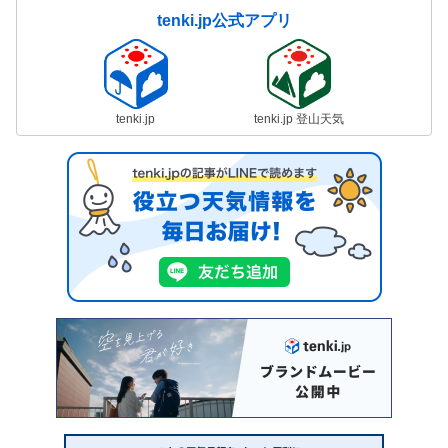
tenki.jp公式アプリ
tenki.jp
tenki.jp 登山天気