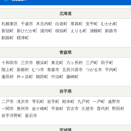
北海道
札幌東区
千歳市
木古内町
白老町
厚真町
安平町
むかわ町
新冠町
新ひだか町
浦河町
様似町
えりも町
浦幌町
釧路市
釧路町
標津町
青森県
十和田市
三沢市
横浜町
東北町
六ヶ所村
三戸町
田子町
階上町
新郷村
むつ市
青森市
五所川原市
つがる市
平内町
蓬田村
外ヶ浜町
鶴田町
中泊町
藤崎町
岩手県
二戸市
滝沢市
雫石町
岩手町
軽米町
九戸村
一戸町
遠野市
一関市
奥州市
金ケ崎町
平泉町
宮古市
久慈市
普代村
野田村
岩手洋野町
釜石市
宮城県