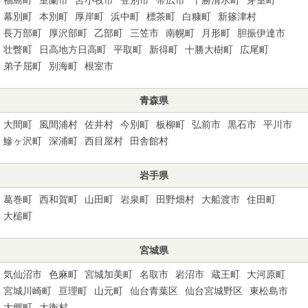
幕別町
本別町
厚岸町
浜中町
標茶町
白糠町
新篠津村
長万部町
厚沢部町
乙部町
三笠市
南幌町
月形町
胆振伊達市
壮瞥町
日高地方日高町
平取町
新得町
十勝大樹町
広尾町
弟子屈町
別海町
根室市
青森県
大間町
風間浦村
佐井村
今別町
板柳町
弘前市
黒石市
平川市
鰺ヶ沢町
深浦町
西目屋村
田舎館村
岩手県
葛巻町
西和賀町
山田町
岩泉町
田野畑村
大船渡市
住田町
大槌町
宮城県
気仙沼市
色麻町
宮城加美町
名取市
岩沼市
蔵王町
大河原町
宮城川崎町
亘理町
山元町
仙台青葉区
仙台宮城野区
東松島市
大郷町
大衡村