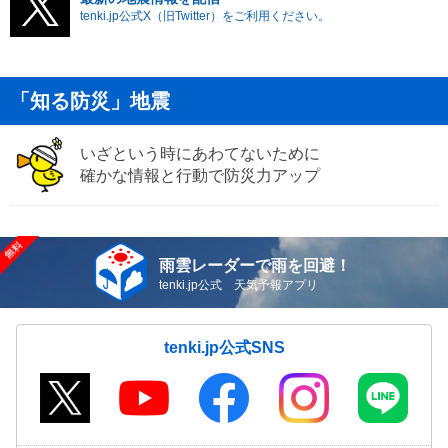
tenki.jp公式X（旧Twitter）をご利用ください。
「知る防災」地震
いざという時にあわてないために
確かな情報と行動で防災力アップ
雨雲レーダーで雨を回避！
tenki.jp公式 天気予報アプリ
tenki.jp公式SNS