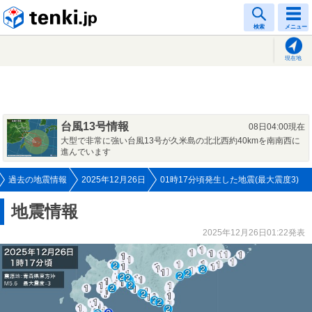
tenki.jp
検索
メニュー
現在地
台風13号情報
08日04:00現在
大型で非常に強い台風13号が久米島の北北西約40kmを南南西に
進んでいます
過去の地震情報
2025年12月26日
01時17分頃発生した地震(最大震度3)
地震情報
2025年12月26日01:22発表