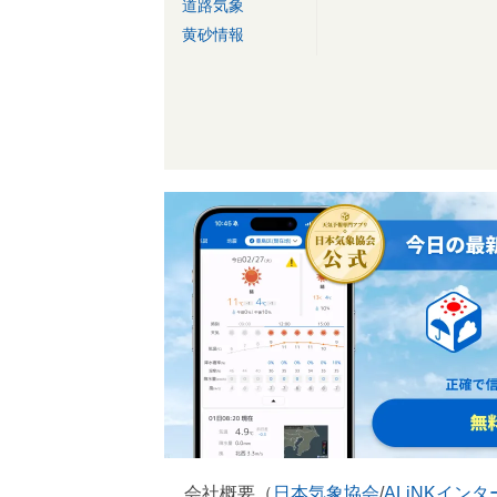
道路気象
黄砂情報
会社概要（
日本気象協会
/
ALiNKイン