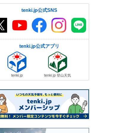
tenki.jp公式SNS
tenki.jp公式アプリ
tenki.jp
tenki.jp 登山天気