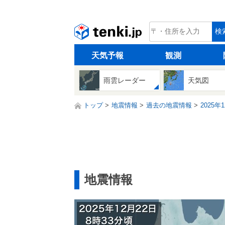
tenki.jp
検
天気予報
観測
雨雲レーダー
天気図
トップ
地震情報
過去の地震情報
2025年
地震情報