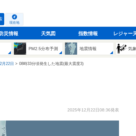
索
現在地
防災情報
天気図
指数情報
レジャー
PM2.5分布予測
地震情報
気
12月22日
08時33分頃発生した地震(最大震度3)
2025年12月22日08:36発表