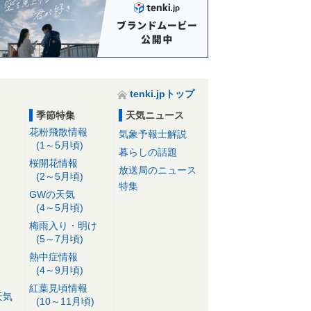
tenki.jpトップ
季節特集
天気ニュース
花粉飛散情報
気象予報士解説
(1～5月頃)
暮らしの話題
桜開花情報
放送局のニュース
(2～5月頃)
特集
GWの天気
(4～5月頃)
梅雨入り・明け
(5～7月頃)
熱中症情報
(4～9月頃)
紅葉見頃情報
天気
(10～11月頃)