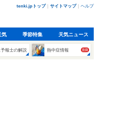
tenki.jpトップ
｜
サイトマップ
｜
ヘルプ
天気
季節特集
天気ニュース
象予報士の解説
熱中症情報
注目