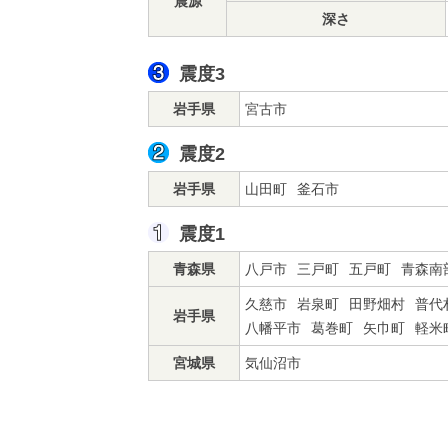
震源
深さ
震度3
岩手県
宮古市
震度2
岩手県
山田町
釜石市
震度1
青森県
八戸市
三戸町
五戸町
青森南
久慈市
岩泉町
田野畑村
普代
岩手県
八幡平市
葛巻町
矢巾町
軽米
宮城県
気仙沼市