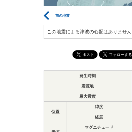
前の地震
この地震による津波の心配はありません
発生時刻
震源地
最大震度
緯度
位置
経度
マグニチュード