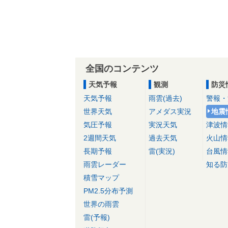
全国のコンテンツ
天気予報
観測
防災
天気予報
雨雲(過去)
警報・
世界天気
アメダス実況
地震
気圧予報
実況天気
津波情
2週間天気
過去天気
火山情
長期予報
雷(実況)
台風情
雨雲レーダー
知る防
積雪マップ
PM2.5分布予測
世界の雨雲
雷(予報)