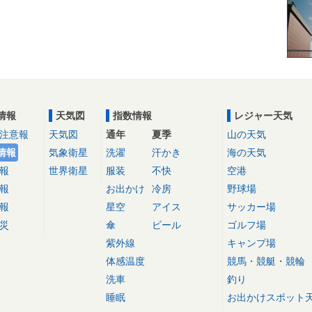
情報
天気図
指数情報
レジャー天気
注意報
天気図
通年
夏季
山の天気
情報
気象衛星
洗濯
汗かき
海の天気
報
世界衛星
服装
不快
空港
報
お出かけ
冷房
野球場
報
星空
アイス
サッカー場
災
傘
ビール
ゴルフ場
紫外線
キャンプ場
体感温度
競馬・競艇・競輪
洗車
釣り
睡眠
お出かけスポット