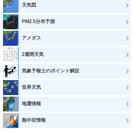
天気図
PM2.5分布予測
アメダス
2週間天気
気象予報士のポイント解説
世界天気
地震情報
熱中症情報