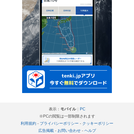
表示：
モバイル
｜
PC
※PCの閲覧は一部制限されます
利用規約
-
プライバシーポリシー
-
クッキーポリシー
広告掲載
-
お問い合わせ
-
ヘルプ