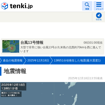
tenki.jp
検索
メニュー
現在地
台風13号情報
08日01:00現在
大型で非常に強い台風13号が久米島の北西約70kmを西に進んで
います
過去の地震情報
2025年12月18日
13時51分頃発生した地震(最大震度1)
地震情報
2025年12月18日13:55発表