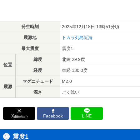
発生時刻
2025年12月18日 13時51分頃
震源地
トカラ列島近海
最大震度
震度1
緯度
北緯 29.9度
位置
経度
東経 130.0度
マグニチュード
M2.0
震源
深さ
ごく浅い
X
Facebook
LINE
(旧twitter)
震度1