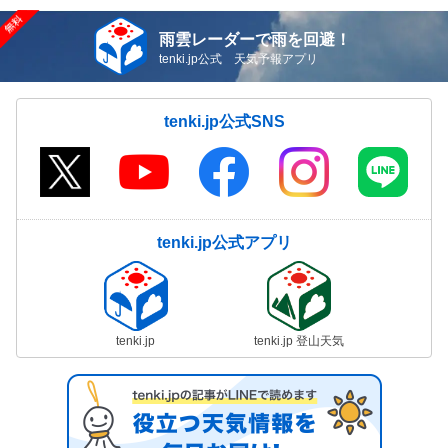
雨雲レーダーで雨を回避！
tenki.jp公式 天気予報アプリ
tenki.jp公式SNS
tenki.jp公式アプリ
tenki.jp
tenki.jp 登山天気