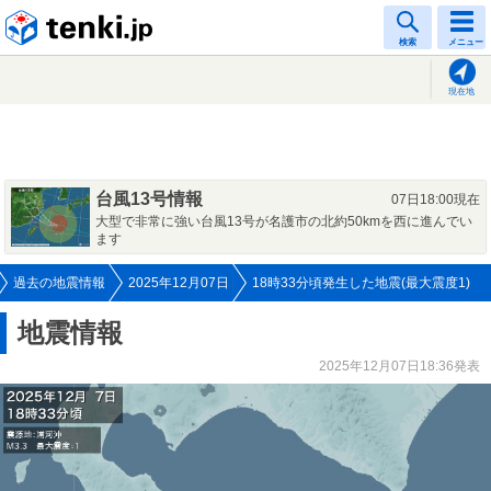
tenki.jp
検索
メニュー
現在地
台風13号情報
07日18:00現在
大型で非常に強い台風13号が名護市の北約50kmを西に進んでい
ます
過去の地震情報
2025年12月07日
18時33分頃発生した地震(最大震度1)
地震情報
2025年12月07日18:36発表