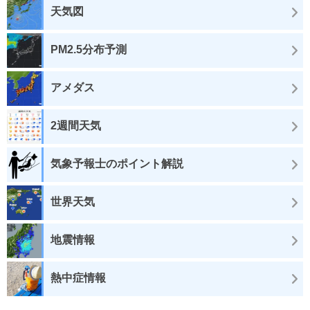
天気図
PM2.5分布予測
アメダス
2週間天気
気象予報士のポイント解説
世界天気
地震情報
熱中症情報