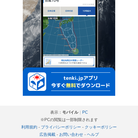
表示：
モバイル
｜
PC
※PCの閲覧は一部制限されます
利用規約
-
プライバシーポリシー
-
クッキーポリシー
広告掲載
-
お問い合わせ
-
ヘルプ