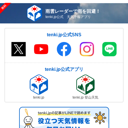
雨雲レーダーで雨を回避！
tenki.jp公式 天気予報アプリ
tenki.jp公式SNS
tenki.jp公式アプリ
tenki.jp
tenki.jp 登山天気