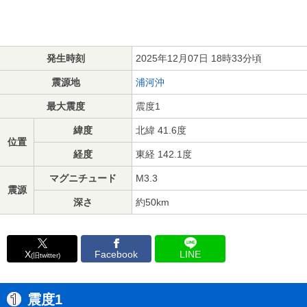
発生時刻
2025年12月07日 18時33分頃
震源地
浦河沖
最大震度
震度1
緯度
北緯 41.6度
位置
経度
東経 142.1度
マグニチュード
M3.3
震源
深さ
約50km
X
Facebook
LINE
(旧twitter)
震度1