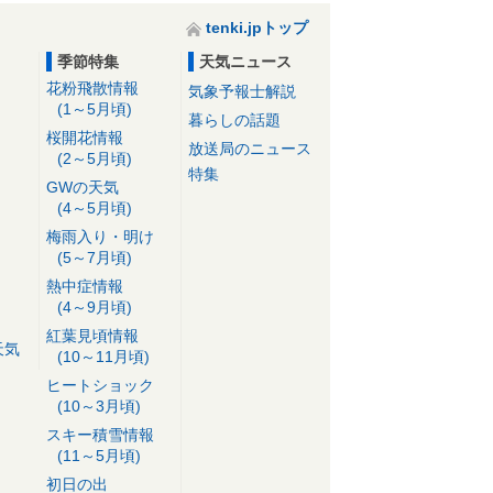
tenki.jpトップ
季節特集
天気ニュース
花粉飛散情報
気象予報士解説
(1～5月頃)
暮らしの話題
桜開花情報
放送局のニュース
(2～5月頃)
特集
GWの天気
(4～5月頃)
梅雨入り・明け
(5～7月頃)
熱中症情報
(4～9月頃)
紅葉見頃情報
天気
(10～11月頃)
ヒートショック
(10～3月頃)
スキー積雪情報
(11～5月頃)
初日の出