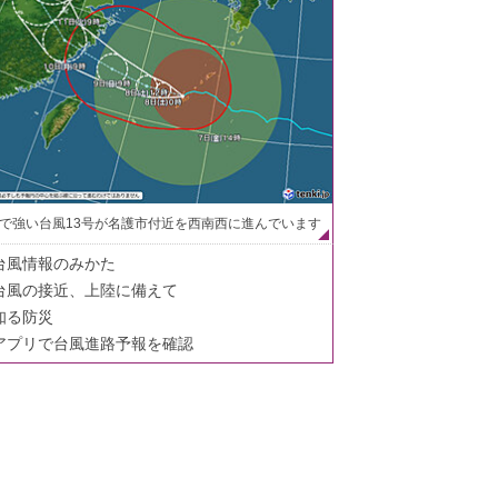
で強い台風13号が名護市付近を西南西に進んでいます
台風情報のみかた
台風の接近、上陸に備えて
知る防災
アプリで台風進路予報を確認