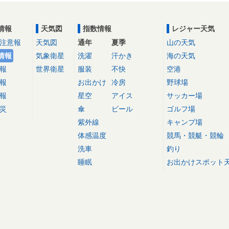
情報
天気図
指数情報
レジャー天気
注意報
天気図
通年
夏季
山の天気
情報
気象衛星
洗濯
汗かき
海の天気
報
世界衛星
服装
不快
空港
報
お出かけ
冷房
野球場
報
星空
アイス
サッカー場
災
傘
ビール
ゴルフ場
紫外線
キャンプ場
体感温度
競馬・競艇・競輪
洗車
釣り
睡眠
お出かけスポット