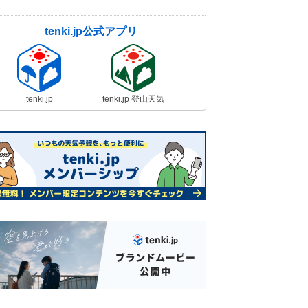
tenki.jp公式アプリ
tenki.jp
tenki.jp 登山天気