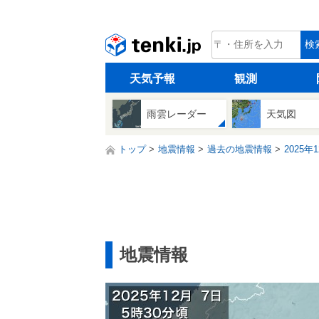
tenki.jp
検
天気予報
観測
雨雲レーダー
天気図
トップ
地震情報
過去の地震情報
2025年
地震情報