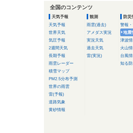
全国のコンテンツ
天気予報
観測
防災
天気予報
雨雲(過去)
警報・
世界天気
アメダス実況
地震
気圧予報
実況天気
津波情
2週間天気
過去天気
火山情
長期予報
雷(実況)
台風情
雨雲レーダー
知る防
積雪マップ
PM2.5分布予測
世界の雨雲
雷(予報)
道路気象
黄砂情報