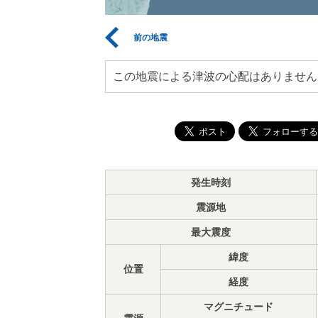
前の地震
この地震による津波の心配はありません
発生時刻
震源地
最大震度
緯度
位置
経度
マグニチュード