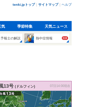
tenki.jpトップ
｜
サイトマップ
｜
ヘルプ
天気
季節特集
天気ニュース
象予報士の解説
熱中症情報
注目
風13号
(ドルフィン)
07日14:00現在