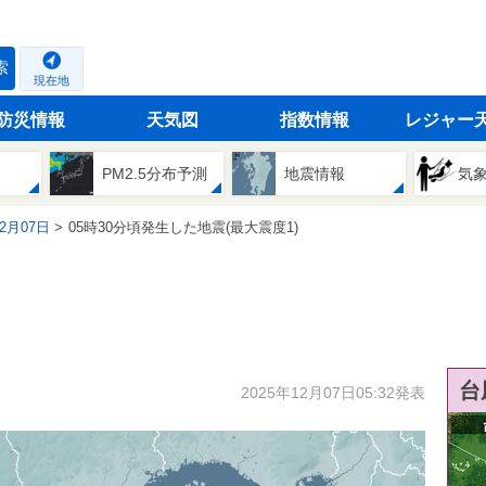
索
現在地
防災情報
天気図
指数情報
レジャー
PM2.5分布予測
地震情報
気
12月07日
05時30分頃発生した地震(最大震度1)
台
2025年12月07日05:32発表