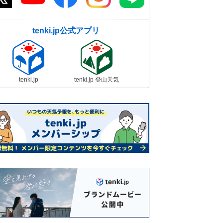
tenki.jp公式アプリ
tenki.jp
tenki.jp 登山天気