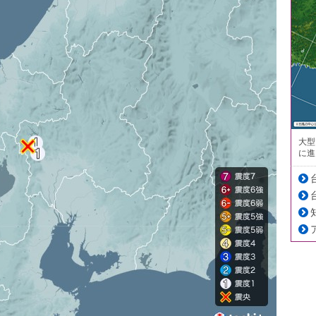
大型
に進