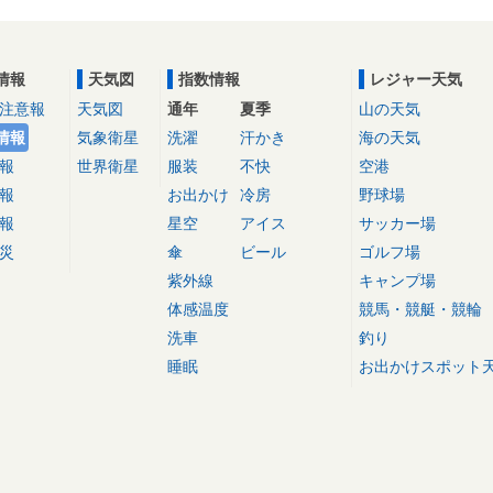
情報
天気図
指数情報
レジャー天気
注意報
天気図
通年
夏季
山の天気
情報
気象衛星
洗濯
汗かき
海の天気
報
世界衛星
服装
不快
空港
報
お出かけ
冷房
野球場
報
星空
アイス
サッカー場
災
傘
ビール
ゴルフ場
紫外線
キャンプ場
体感温度
競馬・競艇・競輪
洗車
釣り
睡眠
お出かけスポット