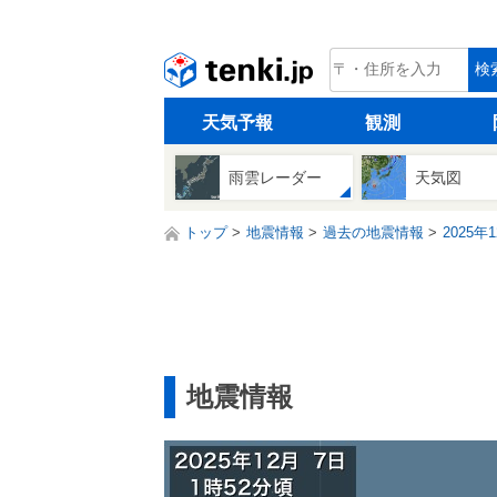
tenki.jp
検
天気予報
観測
雨雲レーダー
天気図
トップ
地震情報
過去の地震情報
2025年
地震情報