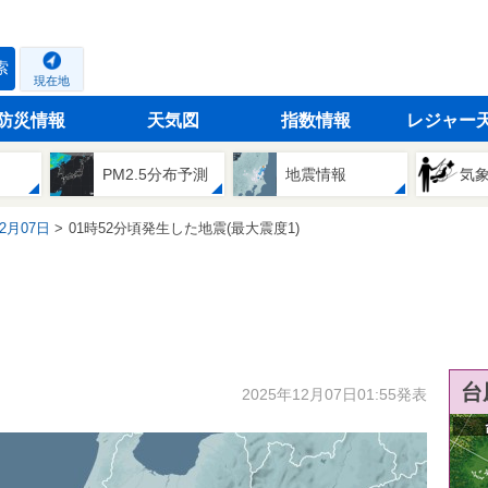
索
現在地
防災情報
天気図
指数情報
レジャー
PM2.5分布予測
地震情報
気
12月07日
01時52分頃発生した地震(最大震度1)
台
2025年12月07日01:55発表