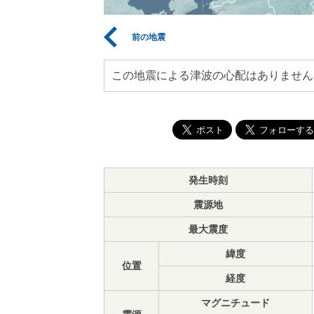
前の地震
この地震による津波の心配はありません
発生時刻
震源地
最大震度
緯度
位置
経度
マグニチュード