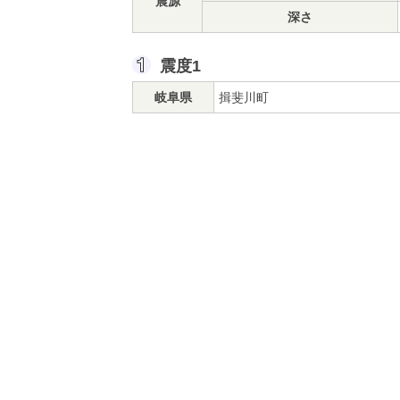
震源
深さ
震度1
岐阜県
揖斐川町