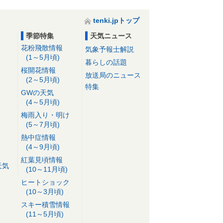
tenki.jpトップ
季節特集
天気ニュース
花粉飛散情報
気象予報士解説
(1～5月頃)
暮らしの話題
桜開花情報
放送局のニュース
(2～5月頃)
特集
GWの天気
(4～5月頃)
梅雨入り・明け
(5～7月頃)
熱中症情報
(4～9月頃)
紅葉見頃情報
天気
(10～11月頃)
ヒートショック
(10～3月頃)
スキー積雪情報
(11～5月頃)