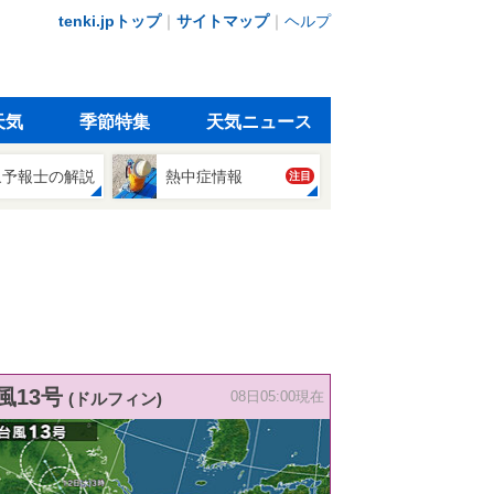
tenki.jpトップ
｜
サイトマップ
｜
ヘルプ
天気
季節特集
天気ニュース
象予報士の解説
熱中症情報
注目
風13号
(ドルフィン)
08日05:00現在