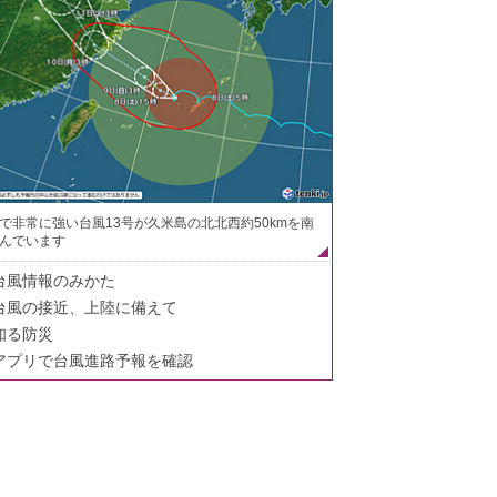
で非常に強い台風13号が久米島の北北西約50kmを南
んでいます
台風情報のみかた
台風の接近、上陸に備えて
知る防災
アプリで台風進路予報を確認