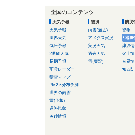
全国のコンテンツ
天気予報
観測
防災
天気予報
雨雲(過去)
警報・
世界天気
アメダス実況
地震
気圧予報
実況天気
津波情
2週間天気
過去天気
火山情
長期予報
雷(実況)
台風情
雨雲レーダー
知る防
積雪マップ
PM2.5分布予測
世界の雨雲
雷(予報)
道路気象
黄砂情報