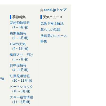
tenki.jpトップ
季節特集
天気ニュース
花粉飛散情報
気象予報士解説
(1～5月頃)
暮らしの話題
桜開花情報
放送局のニュース
(2～5月頃)
特集
GWの天気
(4～5月頃)
梅雨入り・明け
(5～7月頃)
熱中症情報
(4～9月頃)
紅葉見頃情報
天気
(10～11月頃)
ヒートショック
(10～3月頃)
スキー積雪情報
(11～5月頃)