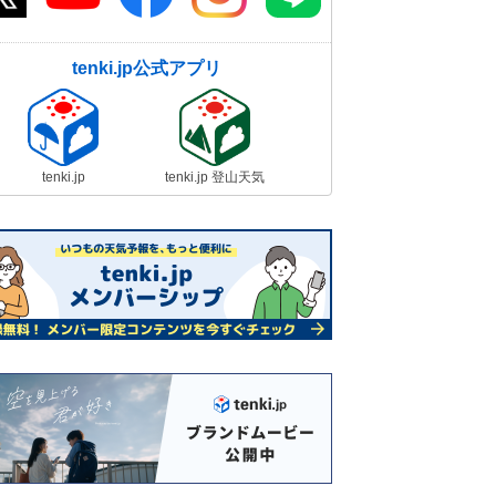
tenki.jp公式アプリ
tenki.jp
tenki.jp 登山天気