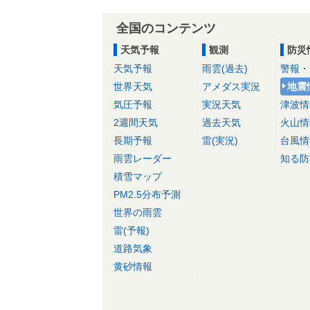
全国のコンテンツ
天気予報
観測
防災
天気予報
雨雲(過去)
警報・
世界天気
アメダス実況
地震
気圧予報
実況天気
津波情
2週間天気
過去天気
火山情
長期予報
雷(実況)
台風情
雨雲レーダー
知る防
積雪マップ
PM2.5分布予測
世界の雨雲
雷(予報)
道路気象
黄砂情報