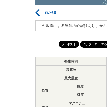
前の地震
この地震による津波の心配はありません
発生時刻
震源地
最大震度
緯度
位置
経度
マグニチュード