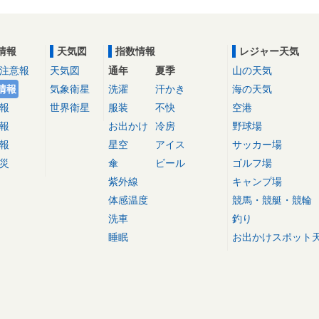
情報
天気図
指数情報
レジャー天気
注意報
天気図
通年
夏季
山の天気
情報
気象衛星
洗濯
汗かき
海の天気
報
世界衛星
服装
不快
空港
報
お出かけ
冷房
野球場
報
星空
アイス
サッカー場
災
傘
ビール
ゴルフ場
紫外線
キャンプ場
体感温度
競馬・競艇・競輪
洗車
釣り
睡眠
お出かけスポット