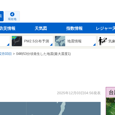
索
現在地
防災情報
天気図
指数情報
レジャー
PM2.5分布予測
地震情報
気
12月03日
04時53分頃発生した地震(最大震度1)
台
2025年12月03日04:56発表