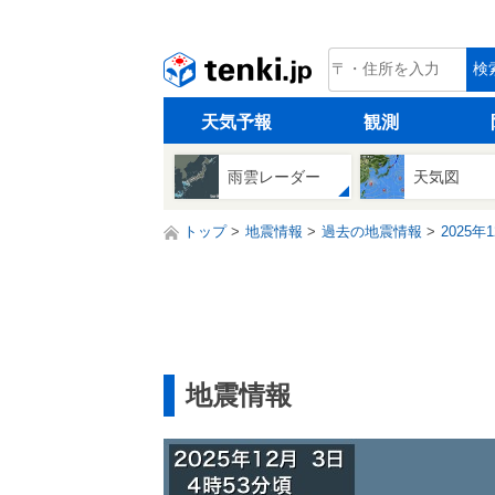
tenki.jp
検
天気予報
観測
雨雲レーダー
天気図
トップ
地震情報
過去の地震情報
2025年
地震情報