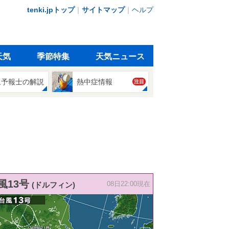
tenki.jpトップ
｜
サイトマップ
｜
ヘルプ
天気
季節特集
天気ニュース
象予報士の解説
熱中症情報
注目
風13号
(ドルフィン)
08日22:00現在