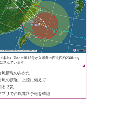
で非常に強い台風13号が久米島の西北西約230kmを
に進んでいます
台風情報のみかた
台風の接近、上陸に備えて
知る防災
アプリで台風進路予報を確認