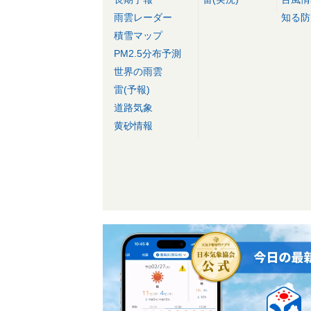
雨雲レーダー
知る防
積雪マップ
PM2.5分布予測
世界の雨雲
雷(予報)
道路気象
黄砂情報