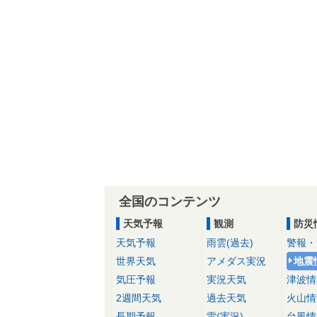
全国のコンテンツ
天気予報
観測
防災
天気予報
雨雲(過去)
警報・
世界天気
アメダス実況
地震
気圧予報
実況天気
津波情
2週間天気
過去天気
火山情
長期予報
雷(実況)
台風情