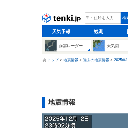
tenki.jp
検
天気予報
観測
雨雲レーダー
天気図
トップ
地震情報
過去の地震情報
2025年
地震情報