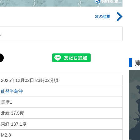
次の地震
。
2025年12月02日 23時02分頃
能登半島沖
震度1
北緯 37.5度
東経 137.1度
M2.8