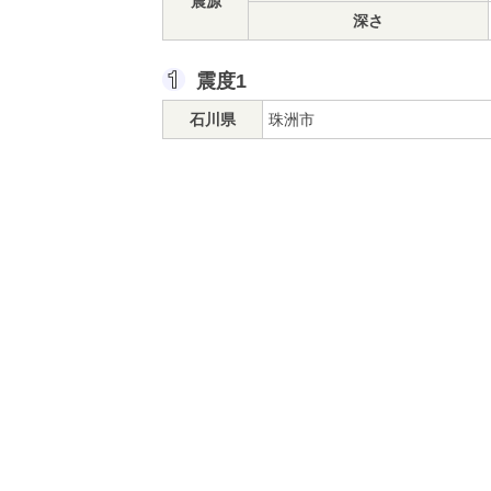
震源
深さ
震度1
石川県
珠洲市