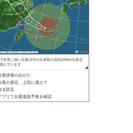
で非常に強い台風13号が久米島の北約100kmを西北
進んでいます
台風情報のみかた
台風の接近、上陸に備えて
知る防災
アプリで台風進路予報を確認