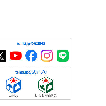
tenki.jp公式SNS
tenki.jp公式アプリ
tenki.jp
tenki.jp 登山天気