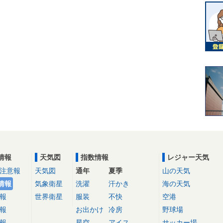
情報
天気図
指数情報
レジャー天気
注意報
天気図
通年
夏季
山の天気
情報
気象衛星
洗濯
汗かき
海の天気
報
世界衛星
服装
不快
空港
報
お出かけ
冷房
野球場
報
星空
アイス
サッカー場