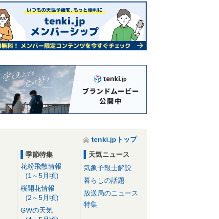
tenki.jpトップ
季節特集
天気ニュース
花粉飛散情報
気象予報士解説
(1～5月頃)
暮らしの話題
桜開花情報
放送局のニュース
(2～5月頃)
特集
GWの天気