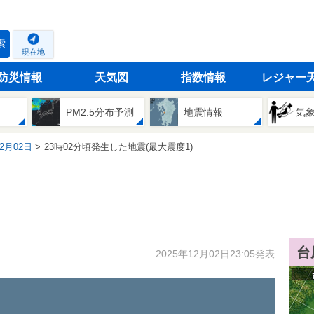
索
現在地
防災情報
天気図
指数情報
レジャー
PM2.5分布予測
地震情報
気
12月02日
23時02分頃発生した地震(最大震度1)
台
2025年12月02日23:05発表