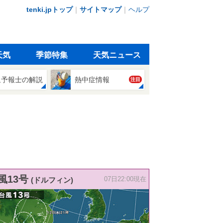
tenki.jpトップ
｜
サイトマップ
｜
ヘルプ
天気
季節特集
天気ニュース
象予報士の解説
熱中症情報
注目
風13号
(ドルフィン)
07日22:00現在