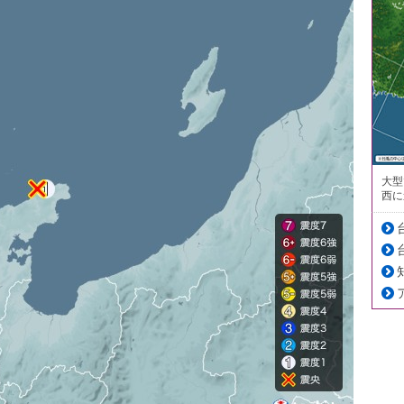
大型
西に