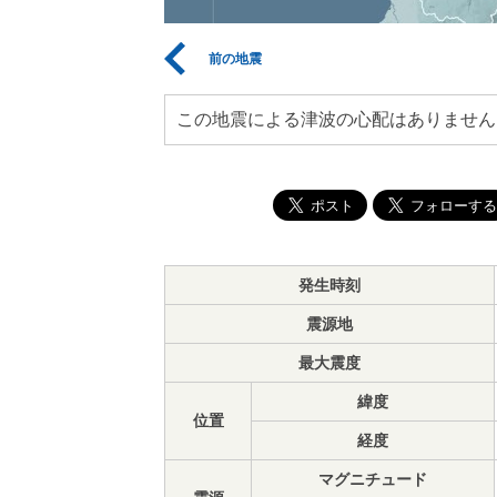
前の地震
この地震による津波の心配はありません
発生時刻
震源地
最大震度
緯度
位置
経度
マグニチュード