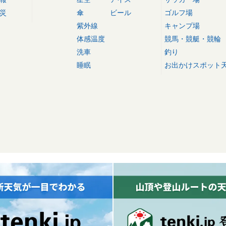
災
傘
ビール
ゴルフ場
紫外線
キャンプ場
体感温度
競馬・競艇・競輪
洗車
釣り
睡眠
お出かけスポット