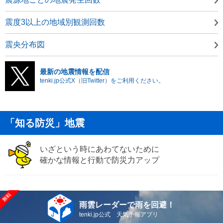
震度3以上の地域別観測回数
震央分布図
最新の地震情報を配信
tenki.jp公式X（旧Twitter）をご利用ください。
「知る防災」地震
いざという時にあわてないために
確かな情報と行動で防災力アップ
雨雲レーダーで雨を回避！
tenki.jp公式 天気予報アプリ