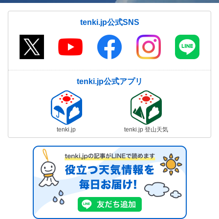
tenki.jp公式SNS
tenki.jp公式アプリ
tenki.jp
tenki.jp 登山天気