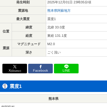
発生時刻
2025年12月01日 23時35分頃
震源地
熊本県阿蘇地方
最大震度
震度1
緯度
北緯 33.0度
位置
経度
東経 131.1度
マグニチュード
M2.0
震源
深さ
ごく浅い
X
Facebook
LINE
(旧twitter)
震度1
熊本県
南阿蘇村