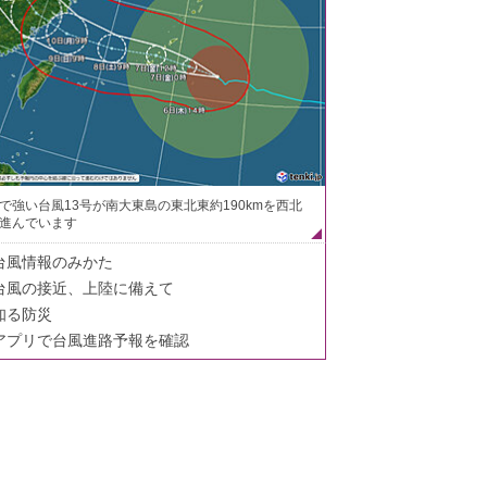
で強い台風13号が南大東島の東北東約190kmを西北
進んでいます
台風情報のみかた
台風の接近、上陸に備えて
知る防災
アプリで台風進路予報を確認