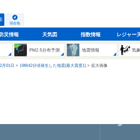
索
現在地
防災情報
天気図
指数情報
レジャー
PM2.5分布予測
地震情報
気
12月01日
19時42分頃発生した地震(最大震度1)
拡大画像