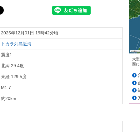
2025年12月01日 19時42分頃
トカラ列島近海
震度1
大型
西に
北緯 29.4度
東経 129.5度
M1.7
約20km