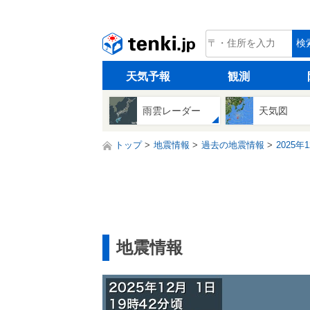
tenki.jp
検
天気予報
観測
雨雲レーダー
天気図
トップ
地震情報
過去の地震情報
2025年
地震情報