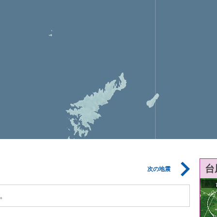
台
次の地震
。