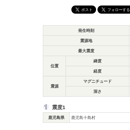
発生時刻
震源地
最大震度
緯度
位置
経度
マグニチュード
震源
深さ
震度1
鹿児島県
鹿児島十島村