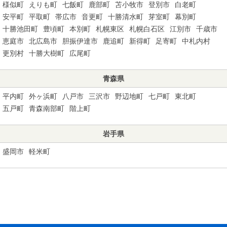
様似町
えりも町
七飯町
鹿部町
苫小牧市
登別市
白老町
安平町
平取町
帯広市
音更町
十勝清水町
芽室町
幕別町
十勝池田町
豊頃町
本別町
札幌東区
札幌白石区
江別市
千歳市
恵庭市
北広島市
胆振伊達市
鹿追町
新得町
足寄町
中札内村
更別村
十勝大樹町
広尾町
青森県
平内町
外ヶ浜町
八戸市
三沢市
野辺地町
七戸町
東北町
五戸町
青森南部町
階上町
岩手県
盛岡市
軽米町