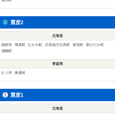
震度2
北海道
函館市
厚真町
むかわ町
日高地方日高町
新冠町
新ひだか町
浦幌町
青森県
むつ市
東通村
震度1
北海道