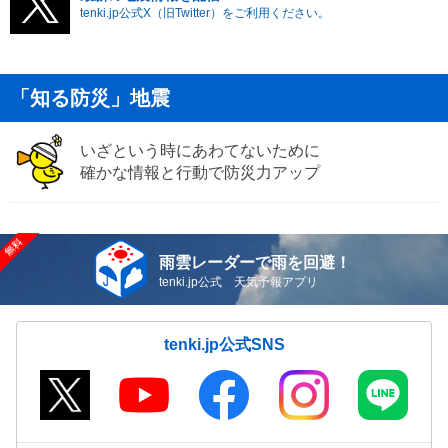
tenki.jp公式X（旧Twitter）をご利用ください。
「知る防災」地震
いざという時にあわてないために
確かな情報と行動で防災力アップ
雨雲レーダーで雨を回避！
tenki.jp公式 天気予報アプリ
tenki.jp公式SNS