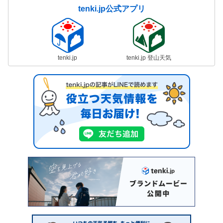
tenki.jp公式アプリ
tenki.jp
tenki.jp 登山天気