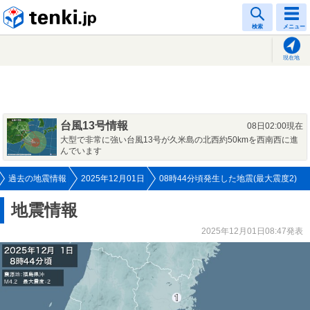
tenki.jp
検索
メニュー
現在地
台風13号情報
08日02:00現在
大型で非常に強い台風13号が久米島の北西約50kmを西南西に進
んでいます
過去の地震情報
2025年12月01日
08時44分頃発生した地震(最大震度2)
地震情報
2025年12月01日08:47発表