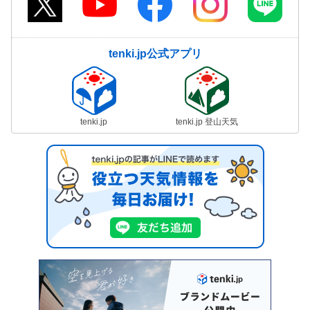
tenki.jp公式アプリ
tenki.jp
tenki.jp 登山天気