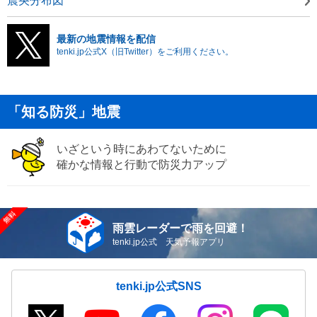
震央分布図
最新の地震情報を配信
tenki.jp公式X（旧Twitter）をご利用ください。
「知る防災」地震
いざという時にあわてないために
確かな情報と行動で防災力アップ
雨雲レーダーで雨を回避！
tenki.jp公式 天気予報アプリ
tenki.jp公式SNS