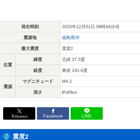
発生時刻
2025年12月01日 08時44分頃
震源地
福島県沖
最大震度
震度2
緯度
北緯 37.3度
位置
経度
東経 141.6度
マグニチュード
M4.2
震源
深さ
約40km
X
Facebook
LINE
(旧twitter)
震度2