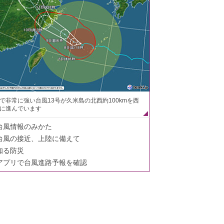
で非常に強い台風13号が久米島の北西約100kmを西
に進んでいます
台風情報のみかた
台風の接近、上陸に備えて
知る防災
アプリで台風進路予報を確認