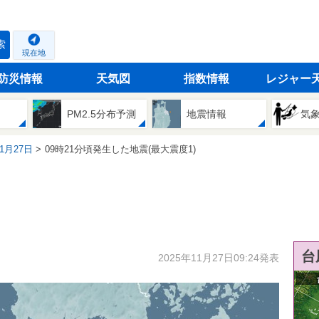
索
現在地
防災情報
天気図
指数情報
レジャー
PM2.5分布予測
地震情報
気
11月27日
09時21分頃発生した地震(最大震度1)
台
2025年11月27日09:24発表