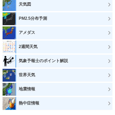
天気図
PM2.5分布予測
アメダス
2週間天気
気象予報士のポイント解説
世界天気
地震情報
熱中症情報