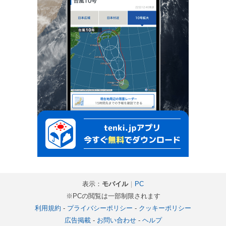
表示：
モバイル
｜
PC
※PCの閲覧は一部制限されます
利用規約
-
プライバシーポリシー
-
クッキーポリシー
広告掲載
-
お問い合わせ
-
ヘルプ