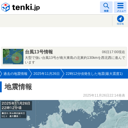
tenki.jp
検索
メニュー
現在地
台風13号情報
06日17:00現在
大型で強い台風13号が南大東島の北東約130kmを西北西に進んで
います
過去の地震情報
2025年11月26日
22時12分頃発生した地震(最大震度1)
地震情報
2025年11月26日22:14発表