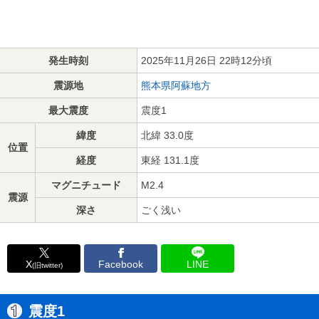
発生時刻
2025年11月26日 22時12分頃
震源地
熊本県阿蘇地方
最大震度
震度1
緯度
北緯 33.0度
位置
経度
東経 131.1度
マグニチュード
M2.4
震源
深さ
ごく浅い
X
Facebook
LINE
(旧twitter)
震度1