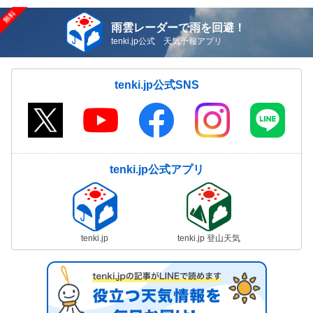
雨雲レーダーで雨を回避！
tenki.jp公式 天気予報アプリ
tenki.jp公式SNS
tenki.jp公式アプリ
tenki.jp
tenki.jp 登山天気