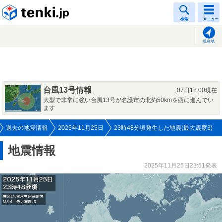
tenki.jp
検索
メニュー
現在地
台風13号情報
07日18:00現在
大型で非常に強い台風13号が名護市の北約50kmを西に進んでい
ます
過去の地震情報
2025年11月25日
23時48分頃発生した地震(最大震度3)
地震情報
2025年11月25日23:51発表