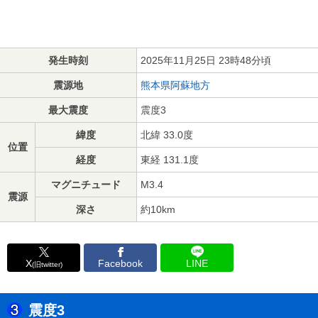
発生時刻
2025年11月25日 23時48分頃
震源地
熊本県阿蘇地方
最大震度
震度3
緯度
北緯 33.0度
位置
経度
東経 131.1度
マグニチュード
M3.4
震源
深さ
約10km
X
Facebook
LINE
(旧twitter)
震度3