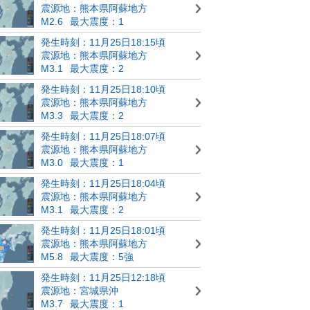
震源地：熊本県阿蘇地方
M2.6
最大震度：1
発生時刻：11月25日18:15頃
震源地：熊本県阿蘇地方
M3.1
最大震度：2
発生時刻：11月25日18:10頃
震源地：熊本県阿蘇地方
M3.3
最大震度：2
発生時刻：11月25日18:07頃
震源地：熊本県阿蘇地方
M3.0
最大震度：1
発生時刻：11月25日18:04頃
震源地：熊本県阿蘇地方
M3.1
最大震度：2
発生時刻：11月25日18:01頃
震源地：熊本県阿蘇地方
M5.8
最大震度：5強
発生時刻：11月25日12:18頃
震源地：宮城県沖
M3.7
最大震度：1