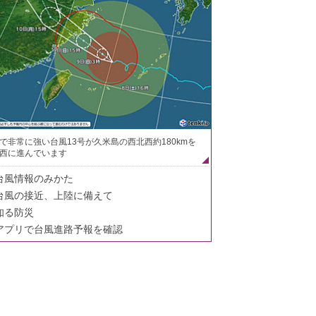
で非常に強い台風13号が久米島の西北西約180kmを
西に進んでいます
台風情報のみかた
台風の接近、上陸に備えて
知る防災
アプリで台風進路予報を確認