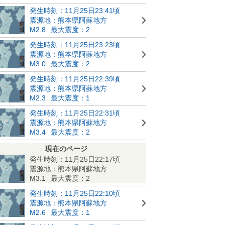
発生時刻：11月25日23:41頃
震源地：熊本県阿蘇地方
M2.8
最大震度：2
発生時刻：11月25日23:23頃
震源地：熊本県阿蘇地方
M3.0
最大震度：2
発生時刻：11月25日22:39頃
震源地：熊本県阿蘇地方
M2.3
最大震度：1
発生時刻：11月25日22:31頃
震源地：熊本県阿蘇地方
M3.4
最大震度：2
現在のページ
発生時刻：11月25日22:17頃
震源地：熊本県阿蘇地方
M3.1
最大震度：2
発生時刻：11月25日22:10頃
震源地：熊本県阿蘇地方
M2.6
最大震度：1