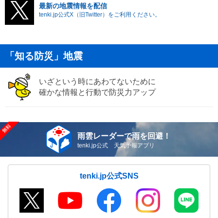
最新の地震情報を配信
tenki.jp公式X（旧Twitter）をご利用ください。
「知る防災」地震
いざという時にあわてないために
確かな情報と行動で防災力アップ
雨雲レーダーで雨を回避！
tenki.jp公式 天気予報アプリ
tenki.jp公式SNS