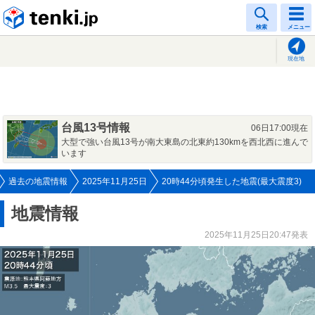
tenki.jp
検索
メニュー
現在地
台風13号情報
06日17:00現在
大型で強い台風13号が南大東島の北東約130kmを西北西に進んで
います
過去の地震情報
2025年11月25日
20時44分頃発生した地震(最大震度3)
地震情報
2025年11月25日20:47発表