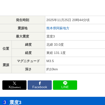
発生時刻
2025年11月25日 20時44分頃
震源地
熊本県阿蘇地方
最大震度
震度3
緯度
北緯 33.0度
位置
経度
東経 131.1度
マグニチュード
M3.5
震源
深さ
約10km
X
Facebook
LINE
(旧twitter)
震度3