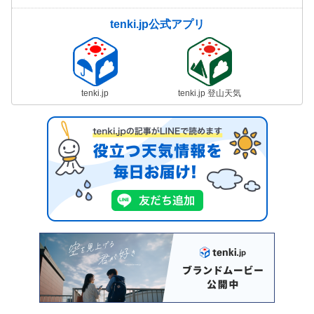
tenki.jp公式アプリ
tenki.jp
tenki.jp 登山天気