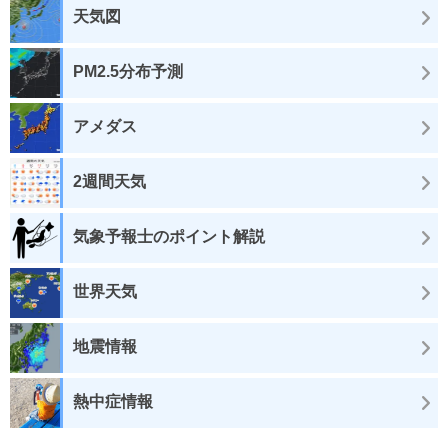
天気図
PM2.5分布予測
アメダス
2週間天気
気象予報士のポイント解説
世界天気
地震情報
熱中症情報