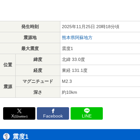
発生時刻
2025年11月25日 20時18分頃
震源地
熊本県阿蘇地方
最大震度
震度1
緯度
北緯 33.0度
位置
経度
東経 131.1度
マグニチュード
M2.3
震源
深さ
約10km
X
Facebook
LINE
(旧twitter)
震度1