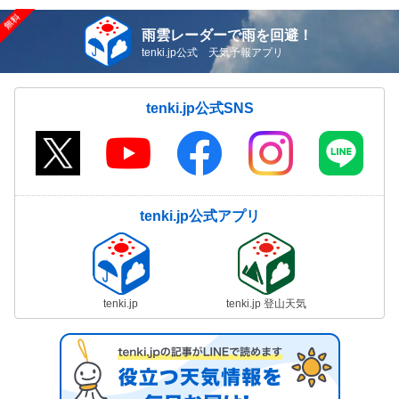
雨雲レーダーで雨を回避！
tenki.jp公式 天気予報アプリ
tenki.jp公式SNS
tenki.jp公式アプリ
tenki.jp
tenki.jp 登山天気