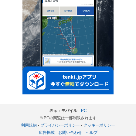
表示：
モバイル
｜
PC
※PCの閲覧は一部制限されます
利用規約
-
プライバシーポリシー
-
クッキーポリシー
広告掲載
-
お問い合わせ
-
ヘルプ