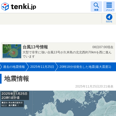
tenki.jp
検索
メニュー
現在地
台風13号情報
08日07:00現在
大型で非常に強い台風13号が久米島の北北西約70kmを西に進ん
でいます
過去の地震情報
2025年11月25日
20時18分頃発生した地震(最大震度1)
地震情報
2025年11月25日20:21発表