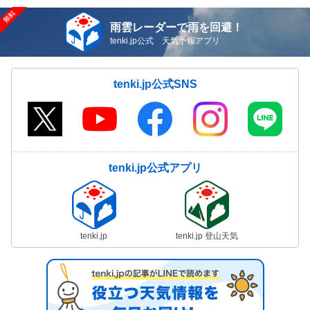
雨雲レーダーで雨を回避！
tenki.jp公式 天気予報アプリ
tenki.jp公式SNS
tenki.jp公式アプリ
tenki.jp
tenki.jp 登山天気