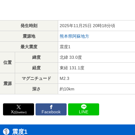
発生時刻
2025年11月25日 20時18分頃
震源地
熊本県阿蘇地方
最大震度
震度1
緯度
北緯 33.0度
位置
経度
東経 131.1度
マグニチュード
M2.3
震源
深さ
約10km
X
Facebook
LINE
(旧twitter)
震度1