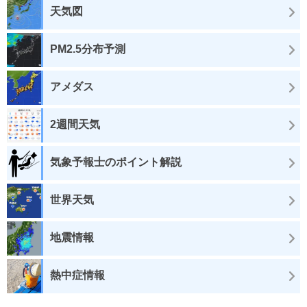
天気図
PM2.5分布予測
アメダス
2週間天気
気象予報士のポイント解説
世界天気
地震情報
熱中症情報