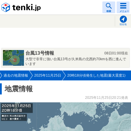
tenki.jp
検索
メニュー
現在地
台風13号情報
08日01:00現在
大型で非常に強い台風13号が久米島の北西約70kmを西に進んで
います
過去の地震情報
2025年11月25日
20時18分頃発生した地震(最大震度1)
地震情報
2025年11月25日20:21発表