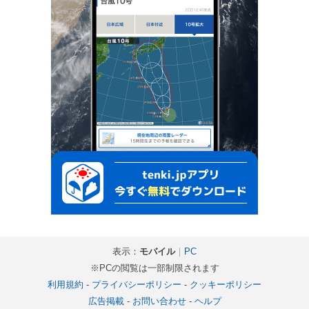
表示：
モバイル
｜
PC
※PCの閲覧は一部制限されます
利用規約
-
プライバシーポリシー
-
クッキーポリシー
広告掲載
-
お問い合わせ
-
ヘルプ