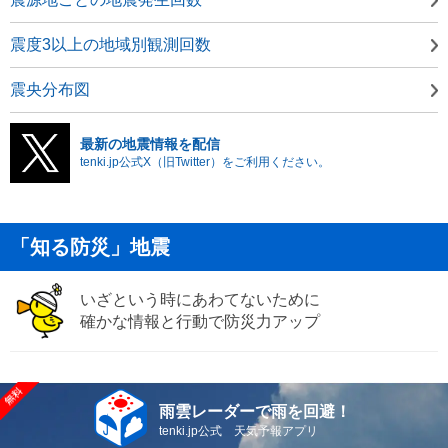
震度3以上の地域別観測回数
震央分布図
最新の地震情報を配信
tenki.jp公式X（旧Twitter）をご利用ください。
「知る防災」地震
いざという時にあわてないために
確かな情報と行動で防災力アップ
雨雲レーダーで雨を回避！
tenki.jp公式 天気予報アプリ