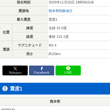
発生時刻
2025年11月25日 18時56分頃
震源地
熊本県阿蘇地方
最大震度
震度1
緯度
北緯 33.0度
位置
経度
東経 131.1度
マグニチュード
M2.4
震源
深さ
約10km
X
Facebook
LINE
(旧twitter)
震度1
熊本県
南阿蘇村