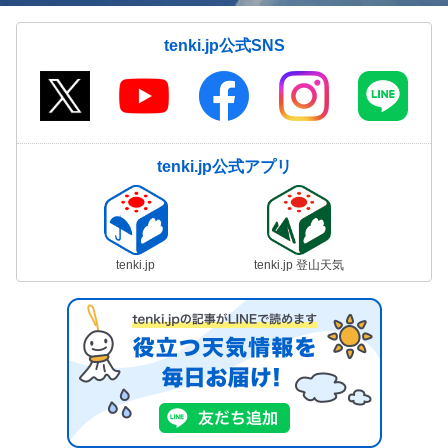
tenki.jp公式SNS
tenki.jp公式アプリ
tenki.jp
tenki.jp 登山天気