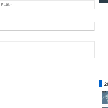
約10km
2