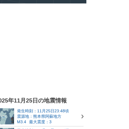
025年11月25日の地震情報
発生時刻：11月25日23:48頃
震源地：熊本県阿蘇地方
M3.4
最大震度：3