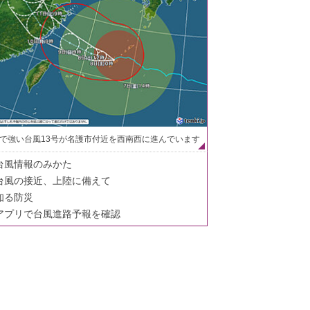
で強い台風13号が名護市付近を西南西に進んでいます
台風情報のみかた
台風の接近、上陸に備えて
知る防災
アプリで台風進路予報を確認