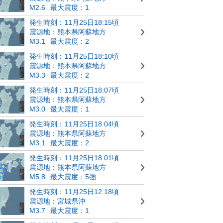
M2.6
最大震度：1
発生時刻：11月25日18:15頃
震源地：熊本県阿蘇地方
M3.1
最大震度：2
発生時刻：11月25日18:10頃
震源地：熊本県阿蘇地方
M3.3
最大震度：2
発生時刻：11月25日18:07頃
震源地：熊本県阿蘇地方
M3.0
最大震度：1
発生時刻：11月25日18:04頃
震源地：熊本県阿蘇地方
M3.1
最大震度：2
発生時刻：11月25日18:01頃
震源地：熊本県阿蘇地方
M5.8
最大震度：5強
発生時刻：11月25日12:18頃
震源地：宮城県沖
M3.7
最大震度：1