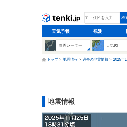
tenki.jp
検
天気予報
観測
雨雲レーダー
天気図
トップ
地震情報
過去の地震情報
2025年
地震情報