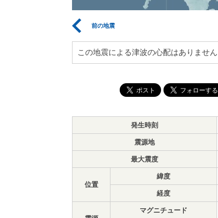
前の地震
この地震による津波の心配はありません
発生時刻
震源地
最大震度
緯度
位置
経度
マグニチュード