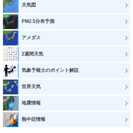
天気図
PM2.5分布予測
アメダス
2週間天気
気象予報士のポイント解説
世界天気
地震情報
熱中症情報