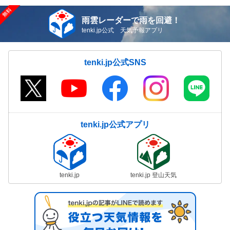
雨雲レーダーで雨を回避！
tenki.jp公式 天気予報アプリ
tenki.jp公式SNS
tenki.jp公式アプリ
tenki.jp
tenki.jp 登山天気