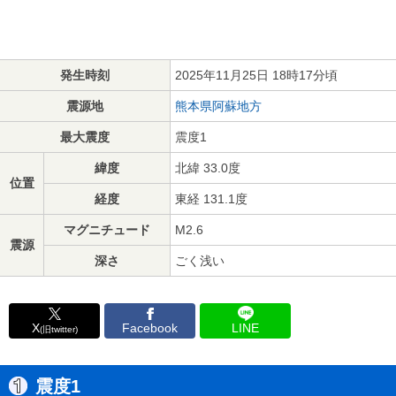
発生時刻
2025年11月25日 18時17分頃
震源地
熊本県阿蘇地方
最大震度
震度1
緯度
北緯 33.0度
位置
経度
東経 131.1度
マグニチュード
M2.6
震源
深さ
ごく浅い
X
Facebook
LINE
(旧twitter)
震度1