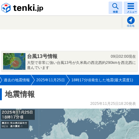
tenki.jp
検索
メニュー
現在地
台風13号情報
09日02:00現在
大型で非常に強い台風13号が久米島の西北西約290kmを西北西に
進んでいます
過去の地震情報
2025年11月25日
18時17分頃発生した地震(最大震度1)
地震情報
2025年11月25日18:20発表