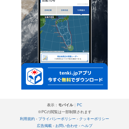
表示：
モバイル
｜
PC
※PCの閲覧は一部制限されます
利用規約
-
プライバシーポリシー
-
クッキーポリシー
広告掲載
-
お問い合わせ
-
ヘルプ