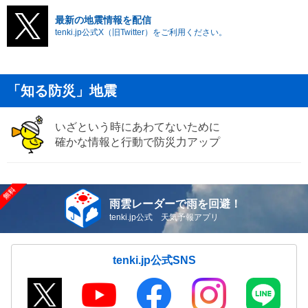
最新の地震情報を配信
tenki.jp公式X（旧Twitter）をご利用ください。
「知る防災」地震
いざという時にあわてないために
確かな情報と行動で防災力アップ
雨雲レーダーで雨を回避！
tenki.jp公式 天気予報アプリ
tenki.jp公式SNS