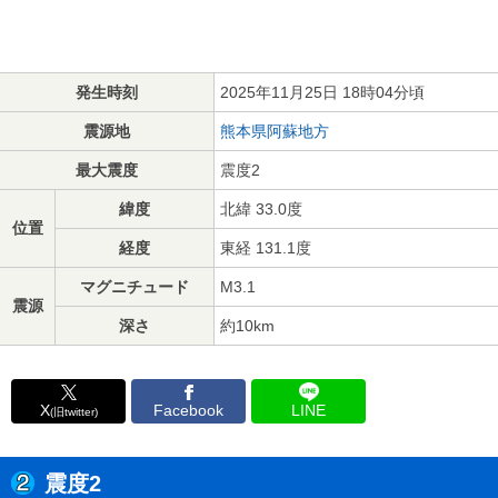
発生時刻
2025年11月25日 18時04分頃
震源地
熊本県阿蘇地方
最大震度
震度2
緯度
北緯 33.0度
位置
経度
東経 131.1度
マグニチュード
M3.1
震源
深さ
約10km
X
Facebook
LINE
(旧twitter)
震度2