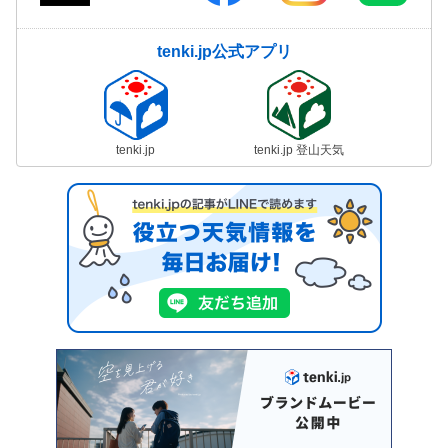
tenki.jp公式アプリ
tenki.jp
tenki.jp 登山天気