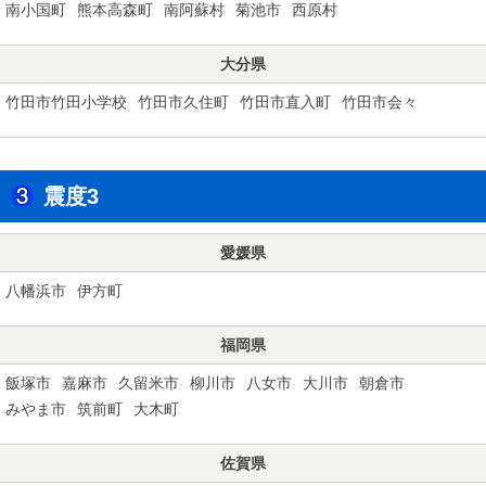
南小国町
熊本高森町
南阿蘇村
菊池市
西原村
大分県
竹田市竹田小学校
竹田市久住町
竹田市直入町
竹田市会々
震度3
愛媛県
八幡浜市
伊方町
福岡県
飯塚市
嘉麻市
久留米市
柳川市
八女市
大川市
朝倉市
みやま市
筑前町
大木町
佐賀県