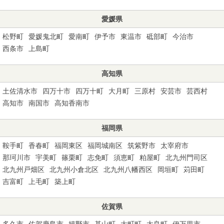
愛媛県
松野町
愛媛鬼北町
愛南町
伊予市
東温市
砥部町
今治市
西条市
上島町
高知県
土佐清水市
四万十市
四万十町
大月町
三原村
安芸市
芸西村
高知市
南国市
高知香南市
福岡県
鞍手町
香春町
福岡東区
福岡城南区
筑紫野市
太宰府市
那珂川市
宇美町
篠栗町
志免町
須恵町
粕屋町
北九州門司区
北九州戸畑区
北九州小倉北区
北九州八幡西区
岡垣町
苅田町
吉富町
上毛町
築上町
佐賀県
多久市
佐賀鹿島市
嬉野市
基山町
大町町
太良町
伊万里市