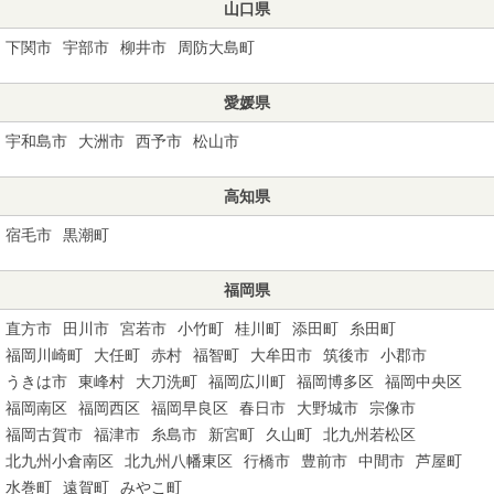
山口県
下関市
宇部市
柳井市
周防大島町
愛媛県
宇和島市
大洲市
西予市
松山市
高知県
宿毛市
黒潮町
福岡県
直方市
田川市
宮若市
小竹町
桂川町
添田町
糸田町
福岡川崎町
大任町
赤村
福智町
大牟田市
筑後市
小郡市
うきは市
東峰村
大刀洗町
福岡広川町
福岡博多区
福岡中央区
福岡南区
福岡西区
福岡早良区
春日市
大野城市
宗像市
福岡古賀市
福津市
糸島市
新宮町
久山町
北九州若松区
北九州小倉南区
北九州八幡東区
行橋市
豊前市
中間市
芦屋町
水巻町
遠賀町
みやこ町