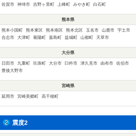
佐賀市
神埼市
吉野ヶ里町
上峰町
みやき町
白石町
熊本県
熊本小国町
熊本東区
熊本南区
熊本北区
玉名市
山鹿市
宇土市
合志市
大津町
菊陽町
嘉島町
益城町
山都町
天草市
大分県
日田市
九重町
玖珠町
大分市
臼杵市
津久見市
由布市
佐伯市
豊後大野市
宮崎県
延岡市
宮崎美郷町
高千穂町
震度2