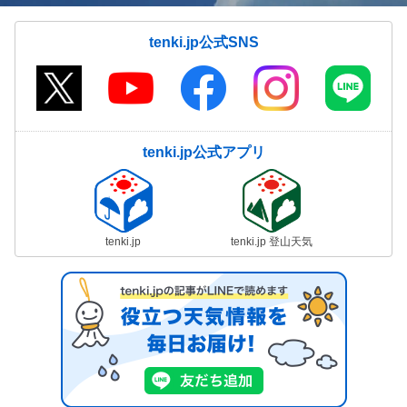
tenki.jp公式SNS
tenki.jp公式アプリ
tenki.jp
tenki.jp 登山天気