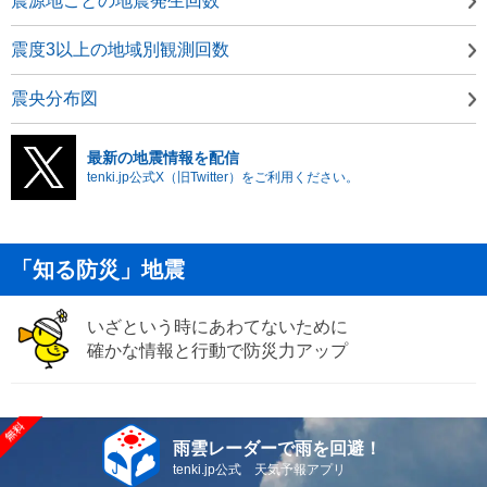
震源地ごとの地震発生回数
震度3以上の地域別観測回数
震央分布図
最新の地震情報を配信
tenki.jp公式X（旧Twitter）をご利用ください。
「知る防災」地震
いざという時にあわてないために
確かな情報と行動で防災力アップ
雨雲レーダーで雨を回避！
tenki.jp公式 天気予報アプリ