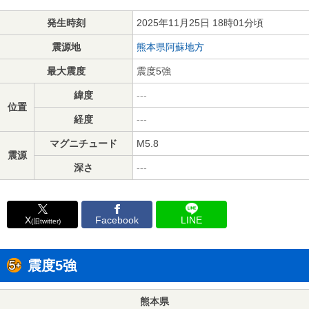
発生時刻
2025年11月25日 18時01分頃
震源地
熊本県阿蘇地方
最大震度
震度5強
緯度
---
位置
経度
---
マグニチュード
M5.8
震源
深さ
---
X
Facebook
LINE
(旧twitter)
震度5強
熊本県