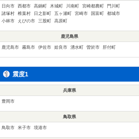
日向市
西都市
高鍋町
木城町
川南町
宮崎都農町
門川町
諸塚村
椎葉村
日之影町
五ヶ瀬町
宮崎市
国富町
都城市
小林市
えびの市
三股町
高原町
鹿児島県
鹿児島市
霧島市
伊佐市
姶良市
湧水町
曽於市
肝付町
震度1
兵庫県
豊岡市
鳥取県
鳥取市
米子市
境港市