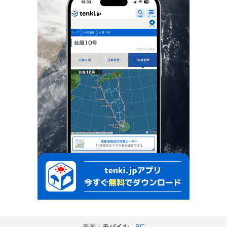
表示：
モバイル
｜
PC