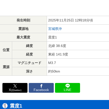
発生時刻
2025年11月25日 12時18分頃
震源地
宮城県沖
最大震度
震度1
緯度
北緯 38.6度
位置
経度
東経 141.9度
マグニチュード
M3.7
震源
深さ
約50km
X
Facebook
LINE
(旧twitter)
震度1