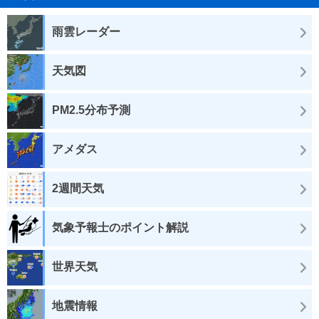
雨雲レーダー
天気図
PM2.5分布予測
アメダス
2週間天気
気象予報士のポイント解説
世界天気
地震情報