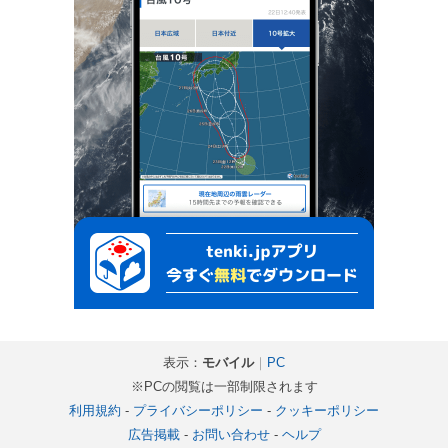
表示：
モバイル
｜
PC
※PCの閲覧は一部制限されます
利用規約
-
プライバシーポリシー
-
クッキーポリシー
広告掲載
-
お問い合わせ
-
ヘルプ