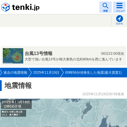
tenki.jp
検索
メニュー
現在地
台風13号情報
06日22:00現在
大型で強い台風13号が南大東島の北約80kmを西に進んでいます
過去の地震情報
2025年11月19日
00時56分頃発生した地震(最大震度1)
地震情報
2025年11月19日00:58発表