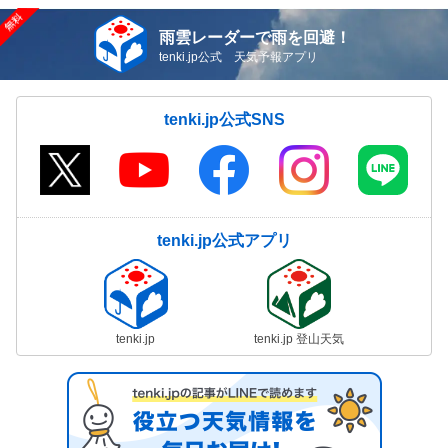
雨雲レーダーで雨を回避！
tenki.jp公式 天気予報アプリ
tenki.jp公式SNS
tenki.jp公式アプリ
tenki.jp
tenki.jp 登山天気