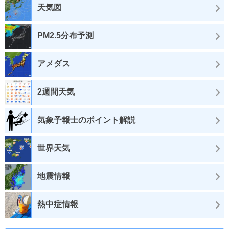
天気図
PM2.5分布予測
アメダス
2週間天気
気象予報士のポイント解説
世界天気
地震情報
熱中症情報