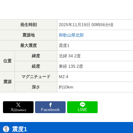
発生時刻
2025年11月19日 00時56分頃
震源地
和歌山県北部
最大震度
震度1
緯度
北緯 34.2度
位置
経度
東経 135.2度
マグニチュード
M2.4
震源
深さ
約10km
X
Facebook
LINE
(旧twitter)
震度1