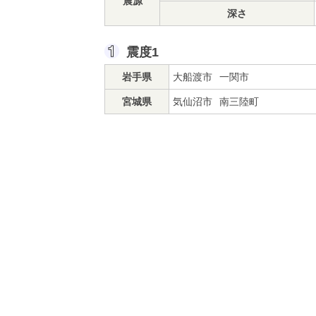
震源
深さ
震度1
岩手県
大船渡市
一関市
宮城県
気仙沼市
南三陸町