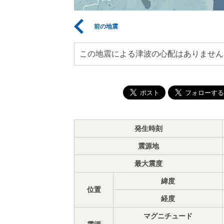
前の地震
この地震による津波の心配はありません
発生時刻
震源地
最大震度
緯度
位置
経度
マグニチュード