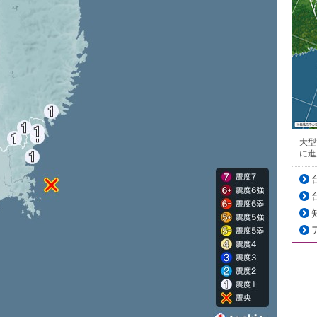
大型
に進