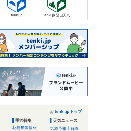
tenki.jp
tenki.jp 登山天気
tenki.jpトップ
季節特集
天気ニュース
花粉飛散情報
気象予報士解説