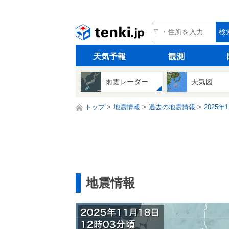
tenki.jp
検
天気予報
観測
雨雲レーダー
天気図
トップ
地震情報
過去の地震情報
2025年
地震情報