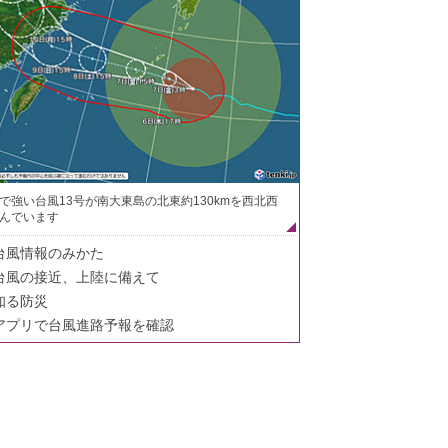
で強い台風13号が南大東島の北東約130kmを西北西
んでいます
台風情報のみかた
台風の接近、上陸に備えて
知る防災
アプリで台風進路予報を確認