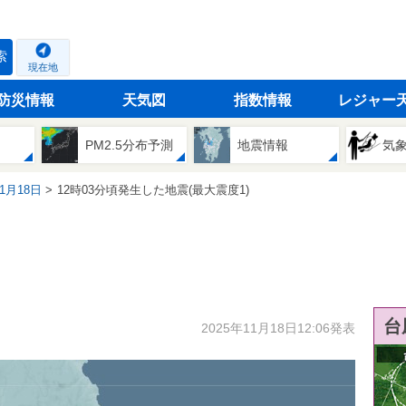
索
現在地
防災情報
天気図
指数情報
レジャー
PM2.5分布予測
地震情報
気
11月18日
12時03分頃発生した地震(最大震度1)
台
2025年11月18日12:06発表