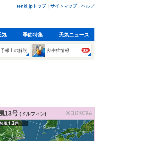
tenki.jpトップ
｜
サイトマップ
｜
ヘルプ
天気
季節特集
天気ニュース
象予報士の解説
熱中症情報
注目
風13号
(ドルフィン)
06日17:00現在