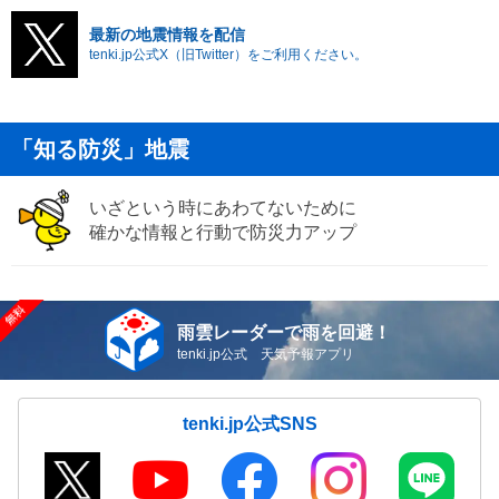
最新の地震情報を配信
tenki.jp公式X（旧Twitter）をご利用ください。
「知る防災」地震
いざという時にあわてないために
確かな情報と行動で防災力アップ
雨雲レーダーで雨を回避！
tenki.jp公式 天気予報アプリ
tenki.jp公式SNS