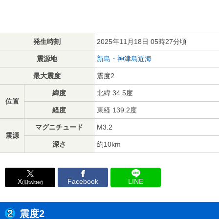
発生時刻
2025年11月18日 05時27分頃
震源地
新島・神津島近海
最大震度
震度2
緯度
北緯 34.5度
位置
経度
東経 139.2度
マグニチュード
M3.2
震源
深さ
約10km
X
Facebook
LINE
(旧twitter)
震度2