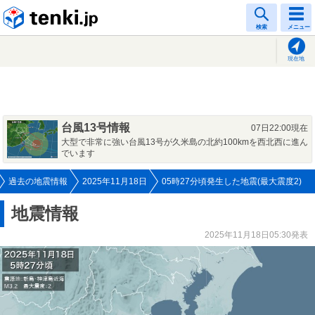
tenki.jp
検索
メニュー
現在地
台風13号情報
07日22:00現在
大型で非常に強い台風13号が久米島の北約100kmを西北西に進ん
でいます
過去の地震情報
2025年11月18日
05時27分頃発生した地震(最大震度2)
地震情報
2025年11月18日05:30発表