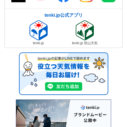
tenki.jp公式アプリ
tenki.jp
tenki.jp 登山天気