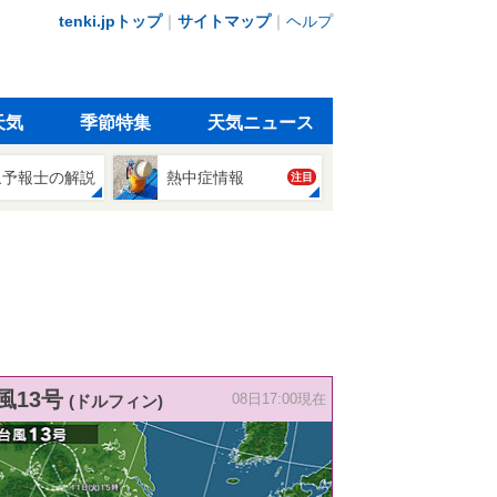
tenki.jpトップ
｜
サイトマップ
｜
ヘルプ
天気
季節特集
天気ニュース
象予報士の解説
熱中症情報
注目
風13号
(ドルフィン)
08日17:00現在