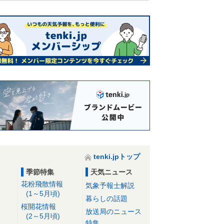
tenki.jpトップ
季節特集
天気ニュース
花粉飛散情報
気象予報士解説
(1～5月頃)
暮らしの話題
桜開花情報
放送局のニュース
(2～5月頃)
特集