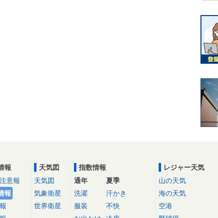
情報
天気図
指数情報
レジャー天気
注意報
天気図
通年
夏季
山の天気
情報
気象衛星
洗濯
汗かき
海の天気
報
世界衛星
服装
不快
空港