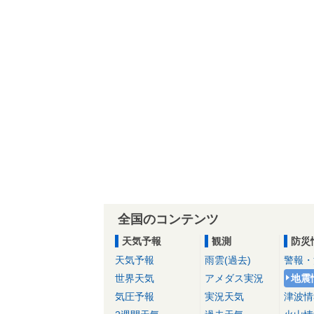
全国のコンテンツ
天気予報
観測
防災
天気予報
雨雲(過去)
警報・
世界天気
アメダス実況
地震
気圧予報
実況天気
津波情