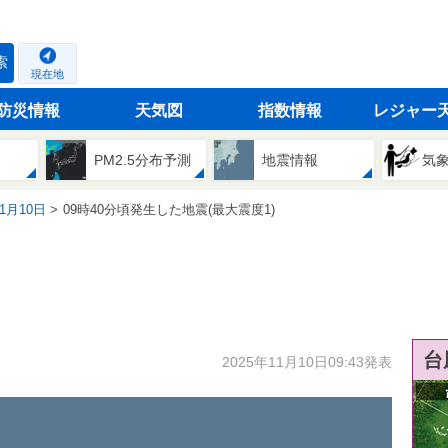
索
現在地
防災情報
天気図
指数情報
レジャー
PM2.5分布予測
地震情報
気
11月10日
09時40分頃発生した地震(最大震度1)
台
2025年11月10日09:43発表