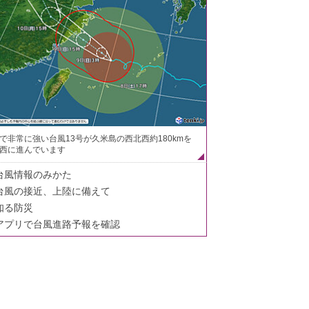
で非常に強い台風13号が久米島の西北西約180kmを
西に進んでいます
台風情報のみかた
台風の接近、上陸に備えて
知る防災
アプリで台風進路予報を確認