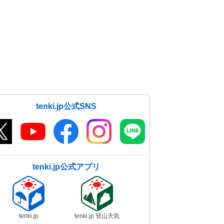
tenki.jp公式SNS
tenki.jp公式アプリ
tenki.jp
tenki.jp 登山天気