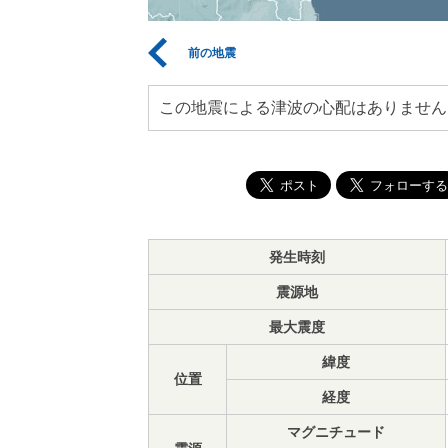
前の地震
この地震による津波の心配はありません
発生時刻
震源地
最大震度
緯度
位置
経度
マグニチュード