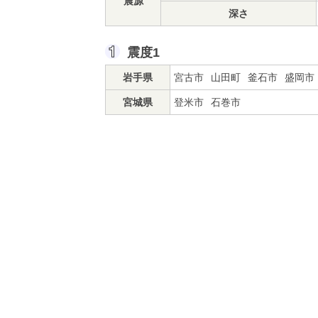
震源
深さ
震度1
岩手県
宮古市
山田町
釜石市
盛岡市
宮城県
登米市
石巻市