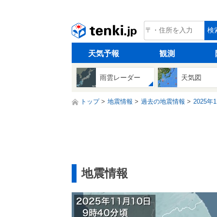
tenki.jp
検
天気予報
観測
雨雲レーダー
天気図
トップ
地震情報
過去の地震情報
2025年
地震情報