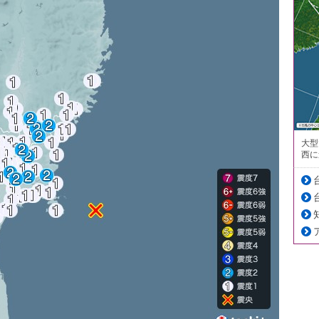
大型
西に