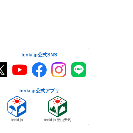
tenki.jp公式SNS
tenki.jp公式アプリ
tenki.jp
tenki.jp 登山天気