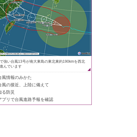
で強い台風13号が南大東島の東北東約190kmを西北
進んでいます
台風情報のみかた
台風の接近、上陸に備えて
知る防災
アプリで台風進路予報を確認