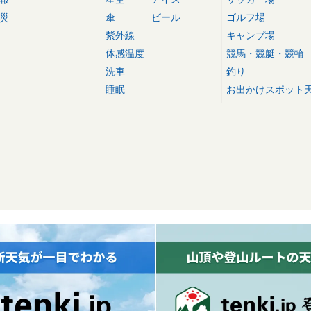
災
傘
ビール
ゴルフ場
紫外線
キャンプ場
体感温度
競馬・競艇・競輪
洗車
釣り
睡眠
お出かけスポット