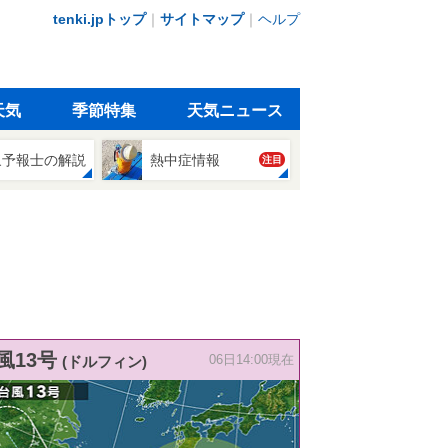
tenki.jpトップ
｜
サイトマップ
｜
ヘルプ
天気
季節特集
天気ニュース
象予報士の解説
熱中症情報
注目
風13号
(ドルフィン)
06日14:00現在