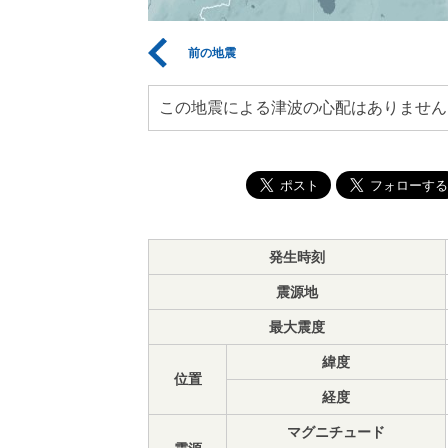
前の地震
この地震による津波の心配はありません
発生時刻
震源地
最大震度
緯度
位置
経度
マグニチュード