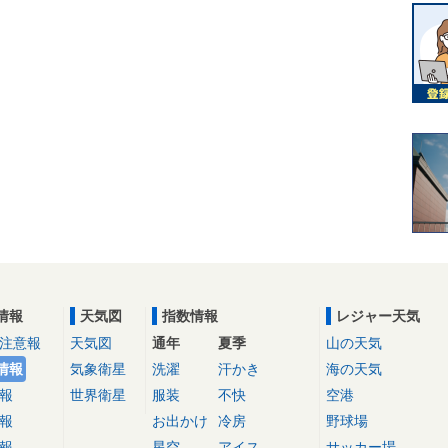
情報
天気図
指数情報
レジャー天気
注意報
天気図
通年
夏季
山の天気
情報
気象衛星
洗濯
汗かき
海の天気
報
世界衛星
服装
不快
空港
報
お出かけ
冷房
野球場
報
星空
アイス
サッカー場