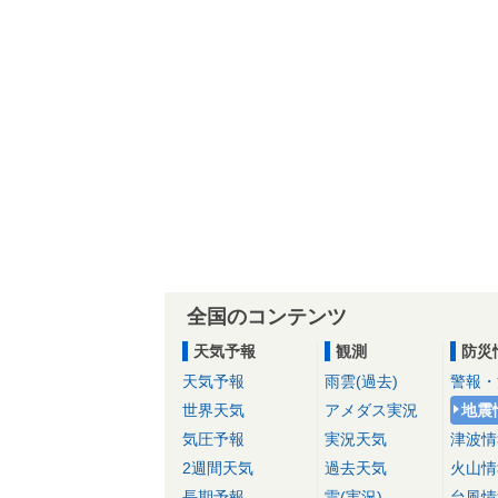
全国のコンテンツ
天気予報
観測
防災
天気予報
雨雲(過去)
警報・
世界天気
アメダス実況
地震
気圧予報
実況天気
津波情
2週間天気
過去天気
火山情
長期予報
雷(実況)
台風情