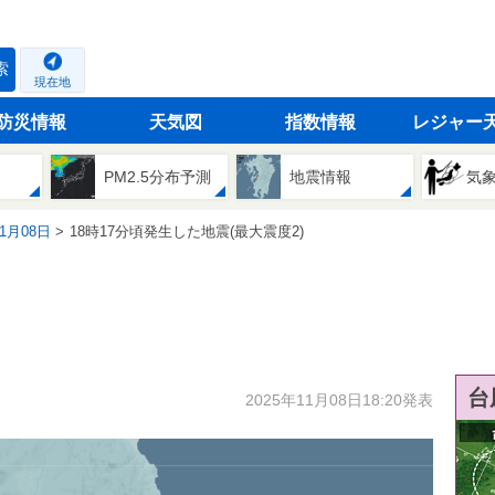
索
現在地
防災情報
天気図
指数情報
レジャー
PM2.5分布予測
地震情報
気
11月08日
18時17分頃発生した地震(最大震度2)
台
2025年11月08日18:20発表