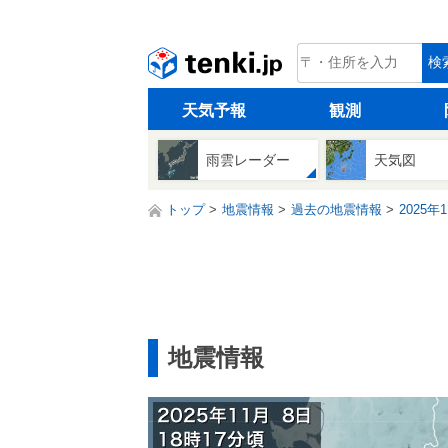
tenki.jp
検
天気予報
観測
雨雲レーダー
天気図
トップ
地震情報
過去の地震情報
2025年
地震情報