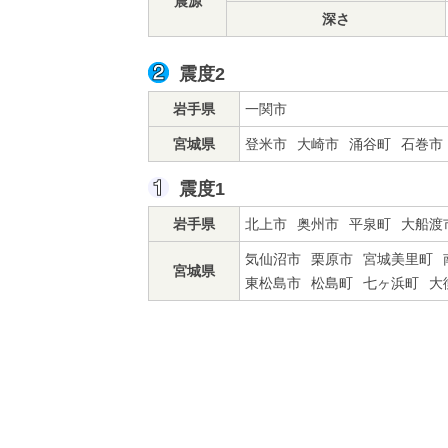
震源
深さ
震度2
岩手県
一関市
宮城県
登米市
大崎市
涌谷町
石巻市
震度1
岩手県
北上市
奥州市
平泉町
大船渡
気仙沼市
栗原市
宮城美里町
宮城県
東松島市
松島町
七ヶ浜町
大