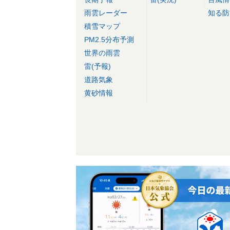
雨雲レーダー
知る防
積雪マップ
PM2.5分布予測
世界の雨雲
雷(予報)
道路気象
黄砂情報