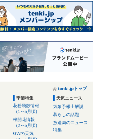
tenki.jpトップ
季節特集
天気ニュース
花粉飛散情報
気象予報士解説
(1～5月頃)
暮らしの話題
桜開花情報
放送局のニュース
(2～5月頃)
特集
GWの天気