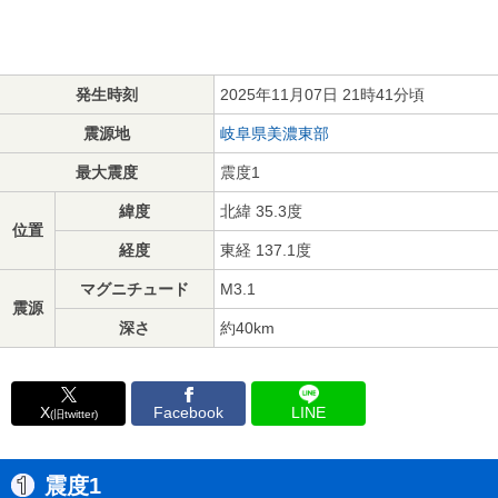
発生時刻
2025年11月07日 21時41分頃
震源地
岐阜県美濃東部
最大震度
震度1
緯度
北緯 35.3度
位置
経度
東経 137.1度
マグニチュード
M3.1
震源
深さ
約40km
X
Facebook
LINE
(旧twitter)
震度1