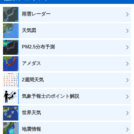
雨雲レーダー
天気図
PM2.5分布予測
アメダス
2週間天気
気象予報士のポイント解説
世界天気
地震情報