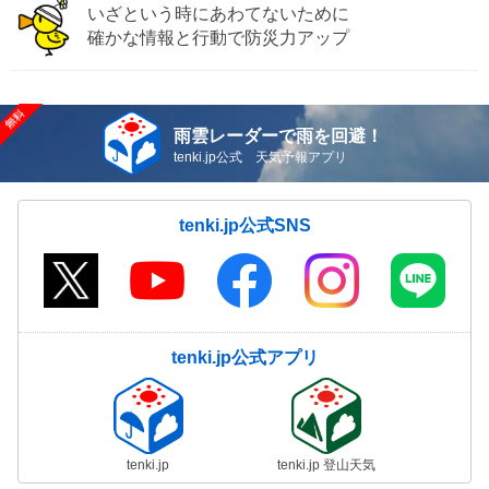
いざという時にあわてないために
確かな情報と行動で防災力アップ
雨雲レーダーで雨を回避！
tenki.jp公式 天気予報アプリ
tenki.jp公式SNS
tenki.jp公式アプリ
tenki.jp
tenki.jp 登山天気