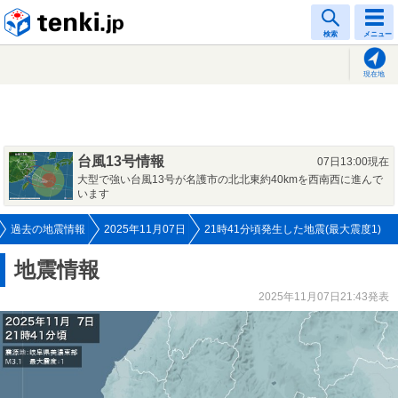
tenki.jp
検索
メニュー
現在地
台風13号情報
07日13:00現在
大型で強い台風13号が名護市の北北東約40kmを西南西に進んで
います
過去の地震情報
2025年11月07日
21時41分頃発生した地震(最大震度1)
地震情報
2025年11月07日21:43発表