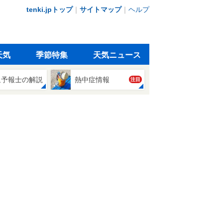
tenki.jpトップ
｜
サイトマップ
｜
ヘルプ
天気
季節特集
天気ニュース
象予報士の解説
熱中症情報
注目