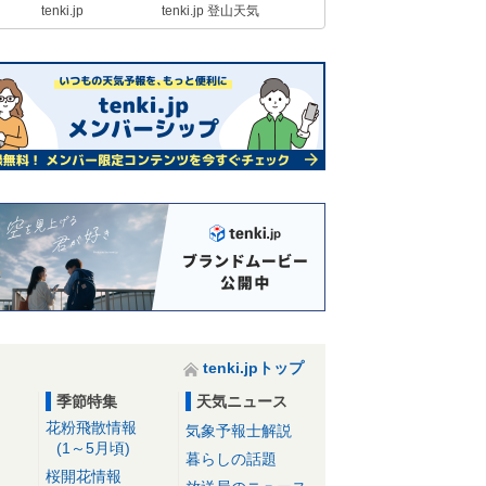
tenki.jp
tenki.jp 登山天気
tenki.jpトップ
季節特集
天気ニュース
花粉飛散情報
気象予報士解説
(1～5月頃)
暮らしの話題
桜開花情報