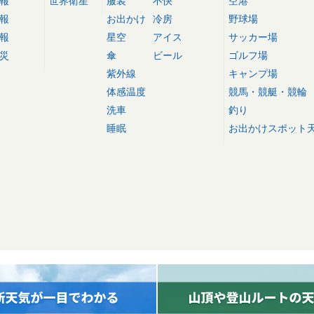
報
世界衛星
服装
不快
空港
報
お出かけ
冷房
野球場
報
星空
アイス
サッカー場
災
傘
ビール
ゴルフ場
紫外線
キャンプ場
体感温度
競馬・競艇・競輪
洗車
釣り
睡眠
お出かけスポット