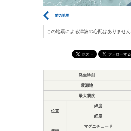
前の地震
この地震による津波の心配はありません
発生時刻
震源地
最大震度
緯度
位置
経度
マグニチュード