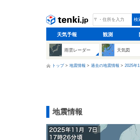
tenki.jp
検
天気予報
観測
雨雲レーダー
天気図
トップ
地震情報
過去の地震情報
2025年
地震情報