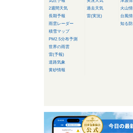
気圧予報
実況天気
津波情
2週間天気
過去天気
火山情
長期予報
雷(実況)
台風情
雨雲レーダー
知る防
積雪マップ
PM2.5分布予測
世界の雨雲
雷(予報)
道路気象
黄砂情報