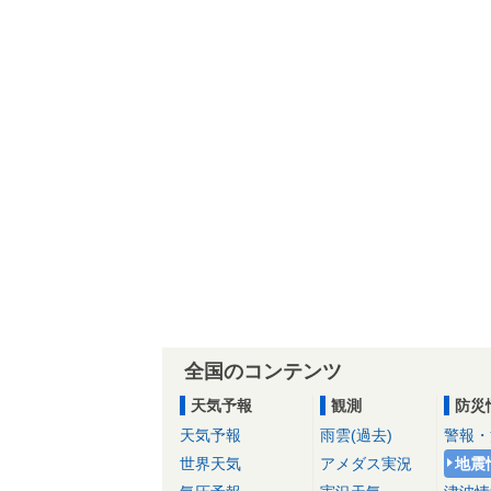
全国のコンテンツ
天気予報
観測
防災
天気予報
雨雲(過去)
警報・
世界天気
アメダス実況
地震