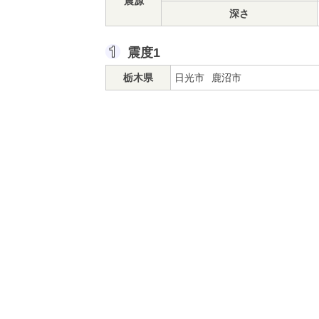
震源
深さ
震度1
栃木県
日光市
鹿沼市