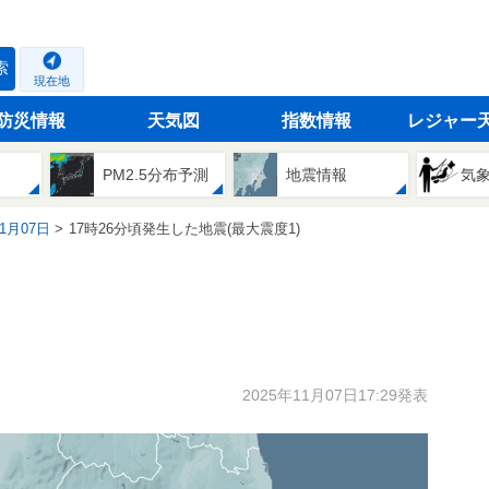
索
現在地
防災情報
天気図
指数情報
レジャー
PM2.5分布予測
地震情報
気
11月07日
17時26分頃発生した地震(最大震度1)
2025年11月07日17:29発表