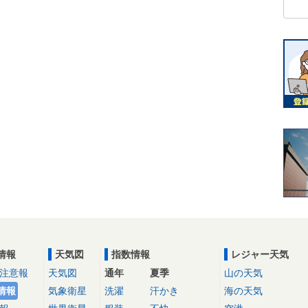
情報
天気図
指数情報
レジャー天気
注意報
天気図
通年
夏季
山の天気
情報
気象衛星
洗濯
汗かき
海の天気