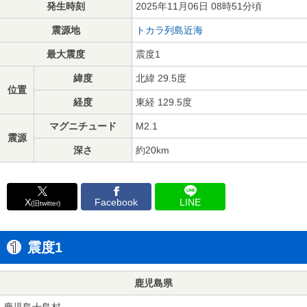
発生時刻
2025年11月06日 08時51分頃
震源地
トカラ列島近海
最大震度
震度1
緯度
北緯 29.5度
位置
経度
東経 129.5度
マグニチュード
M2.1
震源
深さ
約20km
X
Facebook
LINE
(旧twitter)
震度1
鹿児島県
鹿児島十島村