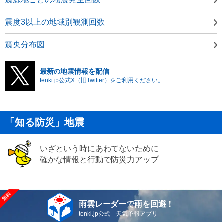
震度3以上の地域別観測回数
震央分布図
最新の地震情報を配信
tenki.jp公式X（旧Twitter）をご利用ください。
「知る防災」地震
いざという時にあわてないために
確かな情報と行動で防災力アップ
雨雲レーダーで雨を回避！
tenki.jp公式 天気予報アプリ