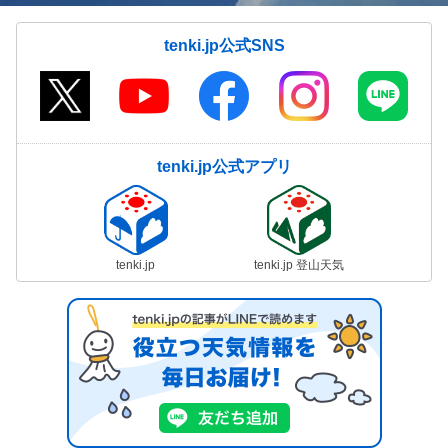
tenki.jp公式SNS
tenki.jp公式アプリ
tenki.jp
tenki.jp 登山天気