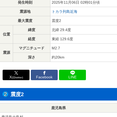
発生時刻
2025年11月06日 02時01分頃
震源地
トカラ列島近海
最大震度
震度2
緯度
北緯 29.4度
位置
経度
東経 129.6度
マグニチュード
M2.7
震源
深さ
約20km
X
Facebook
LINE
(旧twitter)
震度2
鹿児島県
鹿児島十島村