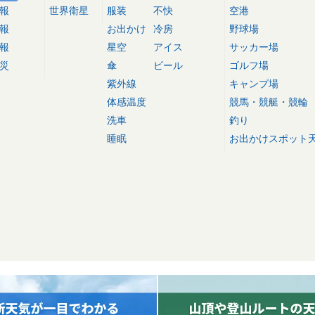
報
世界衛星
服装
不快
空港
報
お出かけ
冷房
野球場
報
星空
アイス
サッカー場
災
傘
ビール
ゴルフ場
紫外線
キャンプ場
体感温度
競馬・競艇・競輪
洗車
釣り
睡眠
お出かけスポット