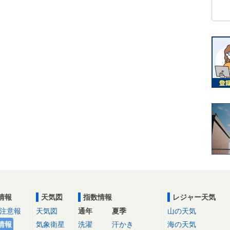
情報
天気図
指数情報
レジャー天気
注意報
天気図
通年
夏季
山の天気
情報
気象衛星
洗濯
汗かき
海の天気