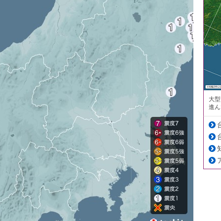
大型
進ん