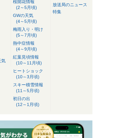
桜開花情報
放送局のニュース
(2～5月頃)
特集
GWの天気
(4～5月頃)
梅雨入り・明け
(5～7月頃)
熱中症情報
(4～9月頃)
紅葉見頃情報
天気
(10～11月頃)
ヒートショック
(10～3月頃)
スキー積雪情報
(11～5月頃)
初日の出
(12～1月頃)