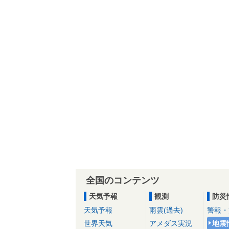
全国のコンテンツ
天気予報
観測
防災
天気予報
雨雲(過去)
警報・
世界天気
アメダス実況
地震