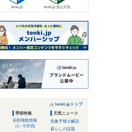
tenki.jp
tenki.jp 登山天気
tenki.jpトップ
季節特集
天気ニュース
花粉飛散情報
気象予報士解説
(1～5月頃)
暮らしの話題