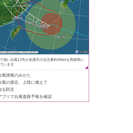
で強い台風13号が名護市の北北東約40kmを西南西に
でいます
台風情報のみかた
台風の接近、上陸に備えて
知る防災
アプリで台風進路予報を確認