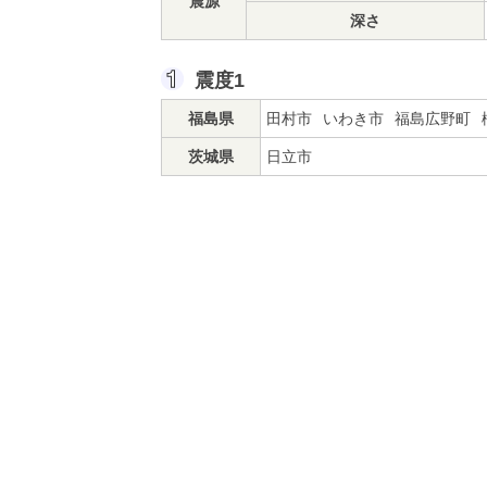
震源
深さ
震度1
福島県
田村市
いわき市
福島広野町
茨城県
日立市