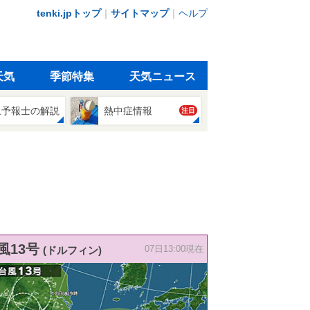
tenki.jpトップ
｜
サイトマップ
｜
ヘルプ
天気
季節特集
天気ニュース
象予報士の解説
熱中症情報
注目
風13号
(ドルフィン)
07日13:00現在