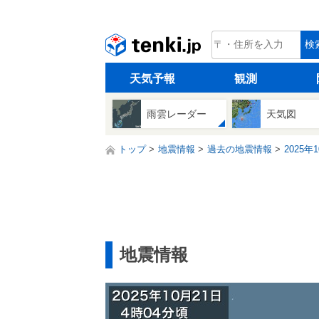
tenki.jp
検
天気予報
観測
雨雲レーダー
天気図
トップ
地震情報
過去の地震情報
2025年
地震情報