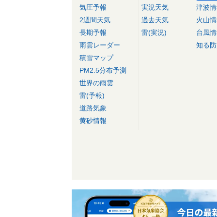
気圧予報
実況天気
津波情
2週間天気
過去天気
火山情
長期予報
雷(実況)
台風情
雨雲レーダー
知る防
積雪マップ
PM2.5分布予測
世界の雨雲
雷(予報)
道路気象
黄砂情報