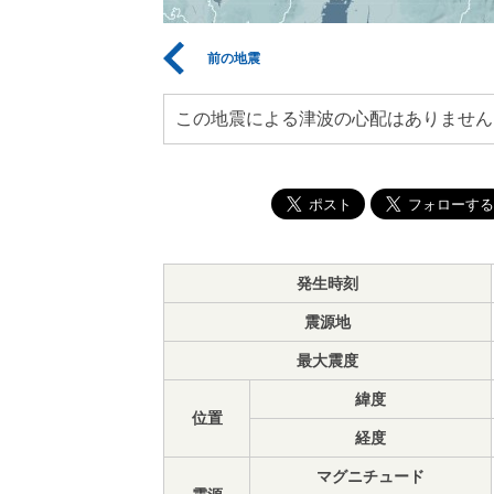
前の地震
この地震による津波の心配はありません
発生時刻
震源地
最大震度
緯度
位置
経度
マグニチュード