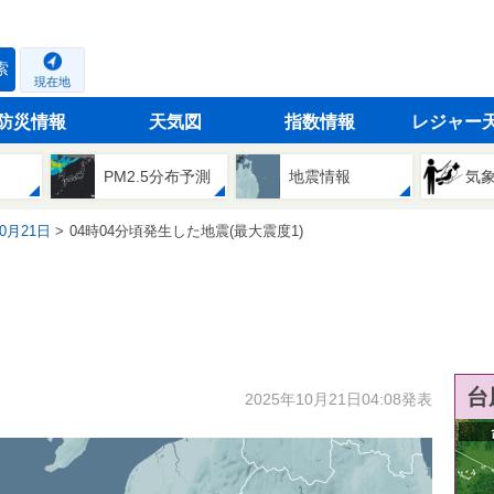
索
現在地
防災情報
天気図
指数情報
レジャー
PM2.5分布予測
地震情報
気
10月21日
04時04分頃発生した地震(最大震度1)
台
2025年10月21日04:08発表