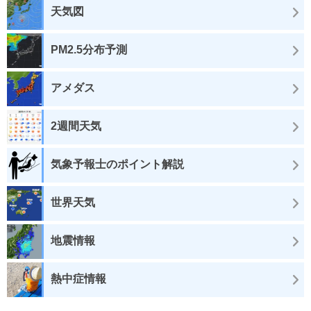
天気図
PM2.5分布予測
アメダス
2週間天気
気象予報士のポイント解説
世界天気
地震情報
熱中症情報