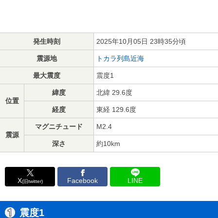
発生時刻
2025年10月05日 23時35分頃
震源地
トカラ列島近海
最大震度
震度1
緯度
北緯 29.6度
位置
経度
東経 129.6度
マグニチュード
M2.4
震源
深さ
約10km
X
Facebook
LINE
(旧twitter)
震度1