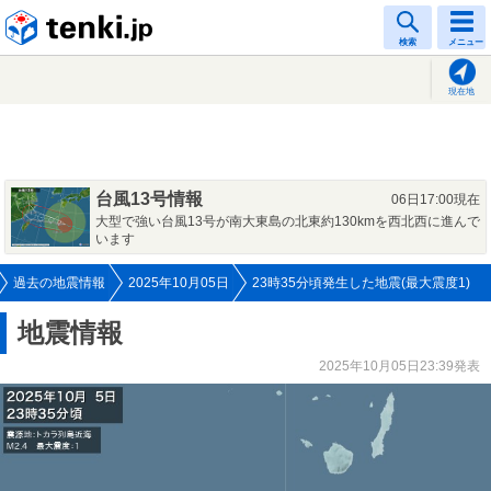
tenki.jp
検索
メニュー
現在地
台風13号情報
06日17:00現在
大型で強い台風13号が南大東島の北東約130kmを西北西に進んで
います
過去の地震情報
2025年10月05日
23時35分頃発生した地震(最大震度1)
地震情報
2025年10月05日23:39発表