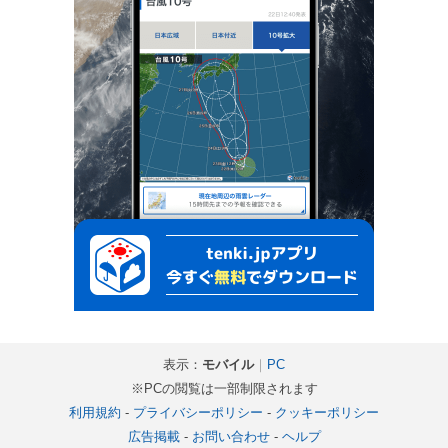
表示：
モバイル
｜
PC
※PCの閲覧は一部制限されます
利用規約
-
プライバシーポリシー
-
クッキーポリシー
広告掲載
-
お問い合わせ
-
ヘルプ