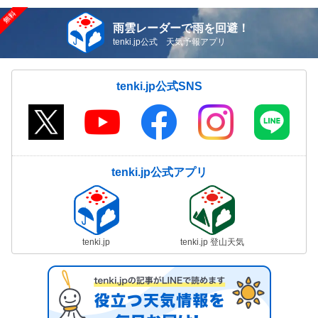
雨雲レーダーで雨を回避！
tenki.jp公式 天気予報アプリ
tenki.jp公式SNS
tenki.jp公式アプリ
tenki.jp
tenki.jp 登山天気