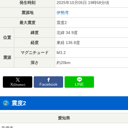
発生時刻
2025年10月05日 19時58分頃
震源地
伊勢湾
最大震度
震度2
緯度
北緯 34.9度
位置
経度
東経 136.8度
マグニチュード
M3.2
震源
深さ
約20km
X
Facebook
LINE
(旧twitter)
震度2
愛知県
常滑市