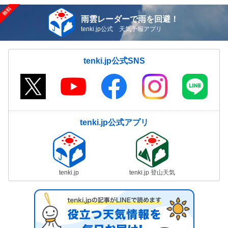
雨雲レーダーで雨を回避！
tenki.jp公式 天気予報アプリ
tenki.jp公式SNS
tenki.jp公式アプリ
tenki.jp
tenki.jp 登山天気