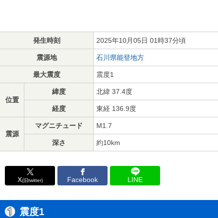
発生時刻
2025年10月05日 01時37分頃
震源地
石川県能登地方
最大震度
震度1
緯度
北緯 37.4度
位置
経度
東経 136.9度
マグニチュード
M1.7
震源
深さ
約10km
X
Facebook
LINE
(旧twitter)
震度1