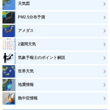
天気図
PM2.5分布予測
アメダス
2週間天気
気象予報士のポイント解説
世界天気
地震情報
熱中症情報