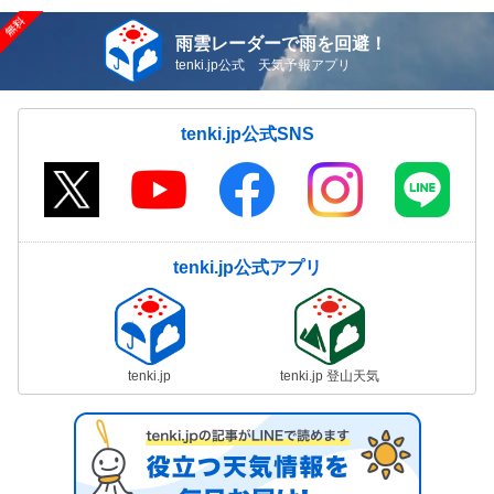
雨雲レーダーで雨を回避！
tenki.jp公式 天気予報アプリ
tenki.jp公式SNS
tenki.jp公式アプリ
tenki.jp
tenki.jp 登山天気