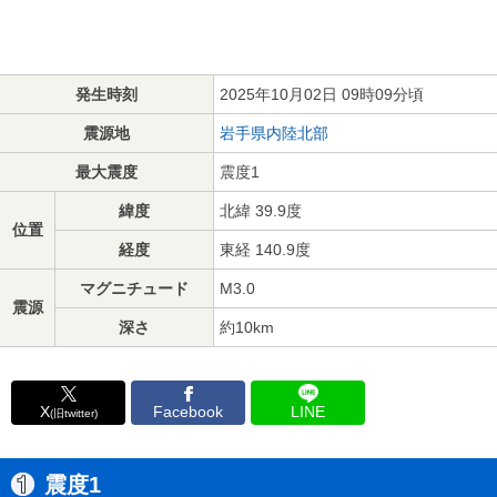
発生時刻
2025年10月02日 09時09分頃
震源地
岩手県内陸北部
最大震度
震度1
緯度
北緯 39.9度
位置
経度
東経 140.9度
マグニチュード
M3.0
震源
深さ
約10km
X
Facebook
LINE
(旧twitter)
震度1