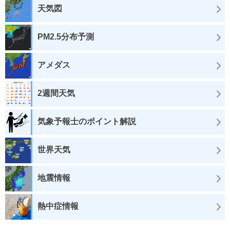
天気図
PM2.5分布予測
アメダス
2週間天気
気象予報士のポイント解説
世界天気
地震情報
熱中症情報