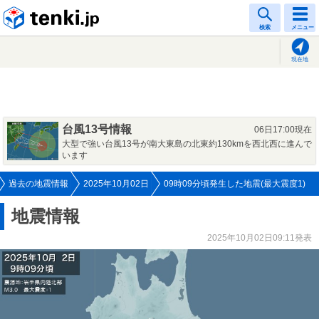
tenki.jp
検索
メニュー
現在地
台風13号情報
06日17:00現在
大型で強い台風13号が南大東島の北東約130kmを西北西に進んで
います
過去の地震情報
2025年10月02日
09時09分頃発生した地震(最大震度1)
地震情報
2025年10月02日09:11発表