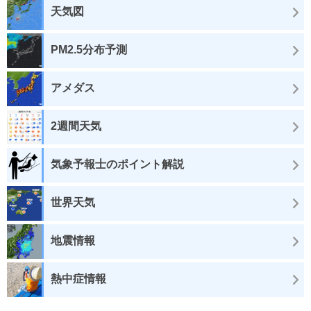
天気図
PM2.5分布予測
アメダス
2週間天気
気象予報士のポイント解説
世界天気
地震情報
熱中症情報