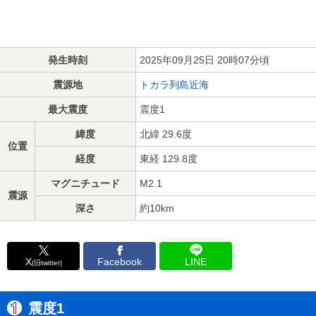
発生時刻
2025年09月25日 20時07分頃
震源地
トカラ列島近海
最大震度
震度1
緯度
北緯 29.6度
位置
経度
東経 129.8度
マグニチュード
M2.1
震源
深さ
約10km
X
Facebook
LINE
(旧twitter)
震度1