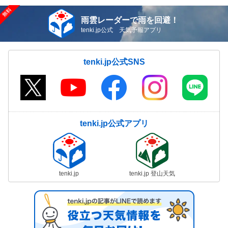
雨雲レーダーで雨を回避！
tenki.jp公式 天気予報アプリ
tenki.jp公式SNS
tenki.jp公式アプリ
tenki.jp
tenki.jp 登山天気