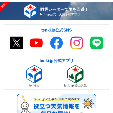
雨雲レーダーで雨を回避！
tenki.jp公式 天気予報アプリ
tenki.jp公式SNS
tenki.jp公式アプリ
tenki.jp
tenki.jp 登山天気