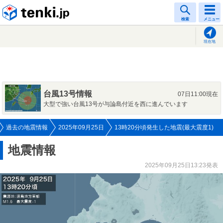
tenki.jp
検索
メニュー
現在地
台風13号情報
07日11:00現在
大型で強い台風13号が与論島付近を西に進んでいます
過去の地震情報
2025年09月25日
13時20分頃発生した地震(最大震度1)
地震情報
2025年09月25日13:23発表