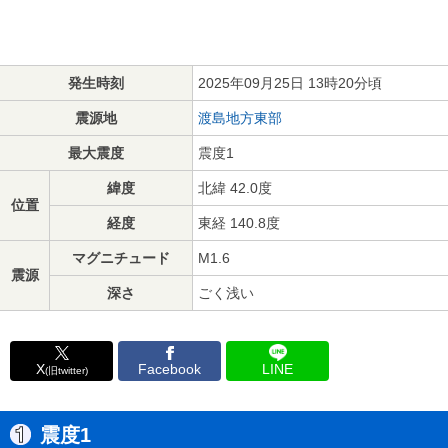
発生時刻
2025年09月25日 13時20分頃
震源地
渡島地方東部
最大震度
震度1
緯度
北緯 42.0度
位置
経度
東経 140.8度
マグニチュード
M1.6
震源
深さ
ごく浅い
X
Facebook
LINE
(旧twitter)
震度1