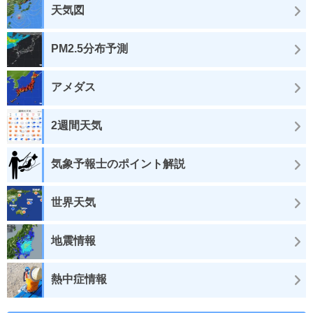
天気図
PM2.5分布予測
アメダス
2週間天気
気象予報士のポイント解説
世界天気
地震情報
熱中症情報