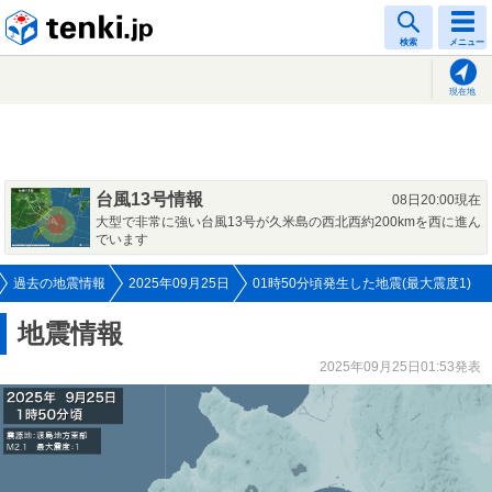
tenki.jp
検索
メニュー
現在地
台風13号情報
08日20:00現在
大型で非常に強い台風13号が久米島の西北西約200kmを西に進ん
でいます
過去の地震情報
2025年09月25日
01時50分頃発生した地震(最大震度1)
地震情報
2025年09月25日01:53発表