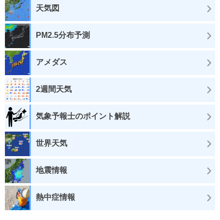
天気図
PM2.5分布予測
アメダス
2週間天気
気象予報士のポイント解説
世界天気
地震情報
熱中症情報