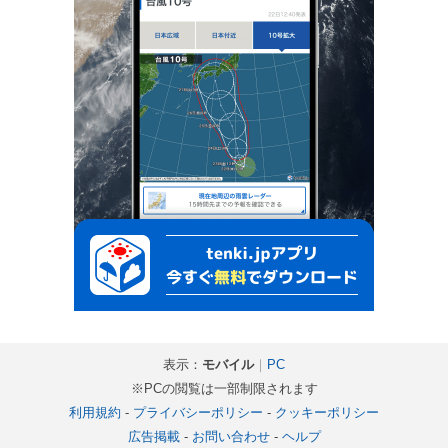
表示：
モバイル
｜
PC
※PCの閲覧は一部制限されます
利用規約
-
プライバシーポリシー
-
クッキーポリシー
広告掲載
-
お問い合わせ
-
ヘルプ