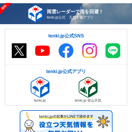
雨雲レーダーで雨を回避！
tenki.jp公式 天気予報アプリ
tenki.jp公式SNS
tenki.jp公式アプリ
tenki.jp
tenki.jp 登山天気