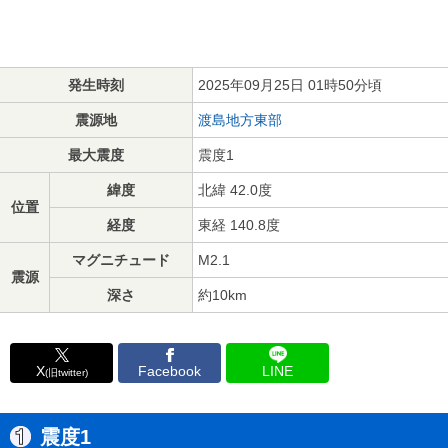
発生時刻
2025年09月25日 01時50分頃
震源地
渡島地方東部
最大震度
震度1
緯度
北緯 42.0度
位置
経度
東経 140.8度
マグニチュード
M2.1
震源
深さ
約10km
X
Facebook
LINE
(旧twitter)
震度1