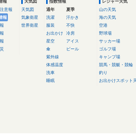
情報
天気図
指数情報
レジャー天気
注意報
天気図
通年
夏季
山の天気
情報
気象衛星
洗濯
汗かき
海の天気
報
世界衛星
服装
不快
空港
報
お出かけ
冷房
野球場
報
星空
アイス
サッカー場
災
傘
ビール
ゴルフ場
紫外線
キャンプ場
体感温度
競馬・競艇・競輪
洗車
釣り
睡眠
お出かけスポット