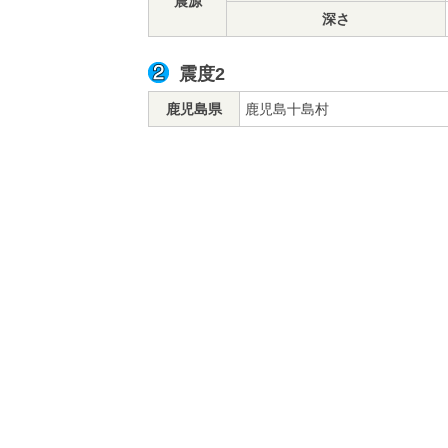
震源
深さ
震度2
鹿児島県
鹿児島十島村