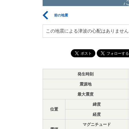
前の地震
この地震による津波の心配はありません
発生時刻
震源地
最大震度
緯度
位置
経度
マグニチュード