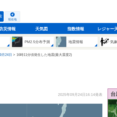
索
現在地
防災情報
天気図
指数情報
レジャー
PM2.5分布予測
地震情報
気
09月24日
16時11分頃発生した地震(最大震度2)
台
2025年09月24日16:14発表