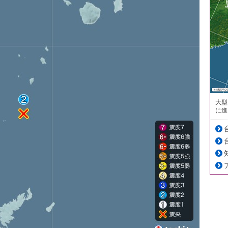
大型
に進