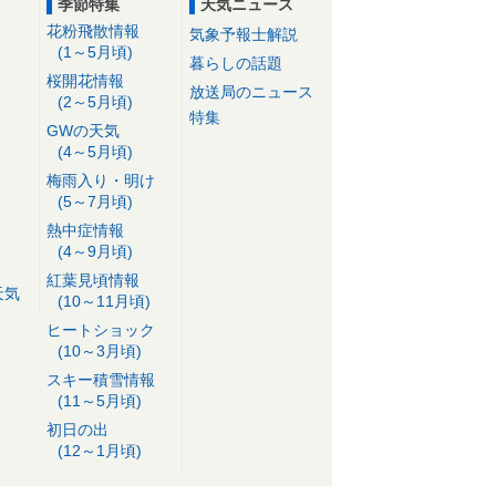
季節特集
天気ニュース
花粉飛散情報
気象予報士解説
(1～5月頃)
暮らしの話題
桜開花情報
放送局のニュース
(2～5月頃)
特集
GWの天気
(4～5月頃)
梅雨入り・明け
(5～7月頃)
熱中症情報
(4～9月頃)
紅葉見頃情報
天気
(10～11月頃)
ヒートショック
(10～3月頃)
スキー積雪情報
(11～5月頃)
初日の出
(12～1月頃)