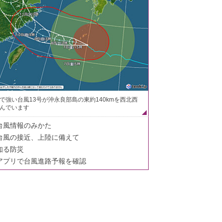
で強い台風13号が沖永良部島の東約140kmを西北西
んでいます
台風情報のみかた
台風の接近、上陸に備えて
知る防災
アプリで台風進路予報を確認