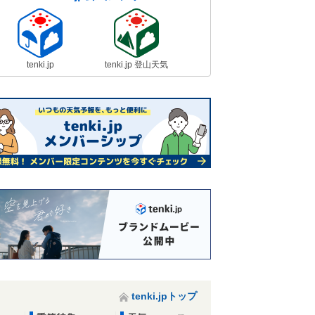
tenki.jp
tenki.jp 登山天気
tenki.jpトップ