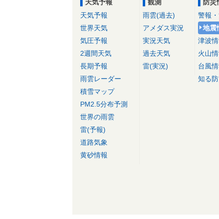
天気予報
観測
防災
天気予報
雨雲(過去)
警報・
世界天気
アメダス実況
地震
気圧予報
実況天気
津波情
2週間天気
過去天気
火山情
長期予報
雷(実況)
台風情
雨雲レーダー
知る防
積雪マップ
PM2.5分布予測
世界の雨雲
雷(予報)
道路気象
黄砂情報