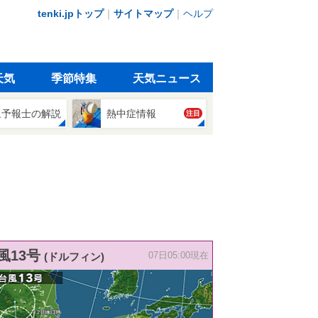
tenki.jpトップ
｜
サイトマップ
｜
ヘルプ
天気
季節特集
天気ニュース
象予報士の解説
熱中症情報
注目
風13号
(ドルフィン)
07日05:00現在