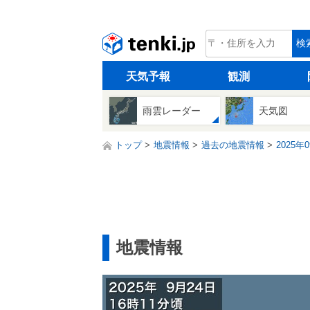
tenki.jp
検
天気予報
観測
雨雲レーダー
天気図
トップ
地震情報
過去の地震情報
2025年
地震情報